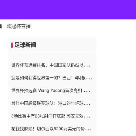
播
欧冠杯直播
足球新闻
世界杯预选赛排名：中国国家队仍然以6分
排名底部 进球差-13令人震惊
您是如何获得世界第一的？巴西1-4阿根
廷：Vinicius 0射击90分钟内
世界杯预选赛-Wang Yudong首次亮相 中国
国家足球队错过了世界杯0-2
最佳中国超级联赛球队：港口的年轻球员在
一场战斗中闻名 伊万放弃了泰桑
3场比赛中有23张射门在底部 郭安无效传球
（Taishan）
鸟儿被用来摆脱它 Setien痴迷于三名后卫
花钱找麻烦！切尔西以5200万美元的价格
购买了菲利克斯 签了7年 并在半年内租了夏