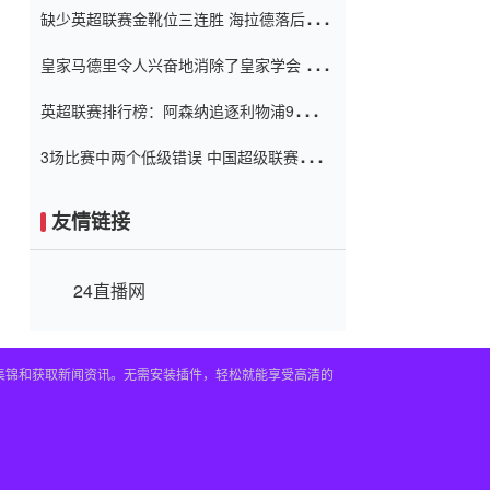
缺少英超联赛金靴位三连胜 海拉德落后6球
窗口
只有两个连续三个连续三靴
皇家马德里令人兴奋地消除了皇家学会 安
彭负责造成巨大的灾难！
英超联赛排行榜：阿森纳追逐利物浦9分 曼
联连续三件坏事
3场比赛中两个低级错误 中国超级联赛的前
守门员很老 是时候让位了 最好的继任者出
现
友情链接
24直播网
频集锦和获取新闻资讯。无需安装插件，轻松就能享受高清的