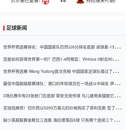
贝尔谢巴夏普尔
特拉维夫叶胡达
VS
足球新闻
世界杯预选赛排名：中国国家队仍然以6分排名底部 进球差-13令人
震惊
您是如何获得世界第一的？巴西1-4阿根廷：Vinicius 0射击90分钟
内
世界杯预选赛-Wang Yudong首次亮相 中国国家足球队错过了世界
杯0-2
最佳中国超级联赛球队：港口的年轻球员在一场战斗中闻名 伊万放
弃了泰桑（Taishan）
3场比赛中有23张射门在底部 郭安无效传球 鸟儿被用来摆脱它
Setien痴迷于三名后卫
花钱找麻烦！切尔西以5200万美元的价格购买了菲利克斯 签了7年
并在半年内租了夏窗口
缺少英超联赛金靴位三连胜 海拉德落后6球 只有两个连续三个连续
三靴