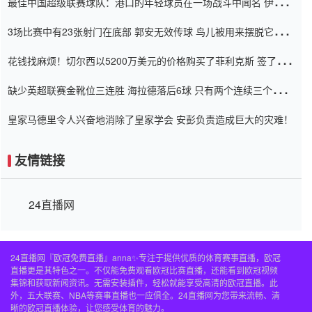
最佳中国超级联赛球队：港口的年轻球员在一场战斗中闻名 伊万放
弃了泰桑（Taishan）
3场比赛中有23张射门在底部 郭安无效传球 鸟儿被用来摆脱它
Setien痴迷于三名后卫
花钱找麻烦！切尔西以5200万美元的价格购买了菲利克斯 签了7年
并在半年内租了夏窗口
缺少英超联赛金靴位三连胜 海拉德落后6球 只有两个连续三个连续
三靴
皇家马德里令人兴奋地消除了皇家学会 安彭负责造成巨大的灾难！
友情链接
24直播网
24直播网『欧冠免费直播』anna✨专注于提供优质的体育赛事直播，欧冠
直播更是其特色之一。不仅能免费观看欧冠比赛直播，还能看到欧冠视频
集锦和获取新闻资讯。无需安装插件，轻松就能享受高清的欧冠直播。此
外，五大联赛、NBA等赛事直播也一应俱全。24直播网为您带来流畅、清
晰的欧冠直播体验，让您感受体育的魅力。