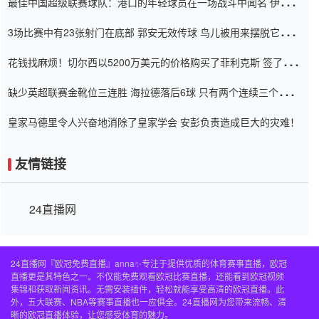
最佳中国超级联赛球队：港口的年轻球员在一场战斗中闻名 伊万放
弃了泰桑（Taishan）
3场比赛中有23张射门在底部 郭安无效传球 鸟儿被用来摆脱它
Setien痴迷于三名后卫
花钱找麻烦！切尔西以5200万美元的价格购买了菲利克斯 签了7年
并在半年内租了夏窗口
缺少英超联赛金靴位三连胜 海拉德落后6球 只有两个连续三个连续
三靴
皇家马德里令人兴奋地消除了皇家学会 安彭负责造成巨大的灾难！
友情链接
24直播网
24直播网『欧冠免费直播』anna✨专注于提供优质的体育赛事直播，欧冠
直播更是其特色之一。不仅能免费观看欧冠比赛直播，还能看到欧冠视频
集锦和获取新闻资讯。无需安装插件，轻松就能享受高清的欧冠直播。此
外，五大联赛、NBA等赛事直播也一应俱全。24直播网为您带来流畅、清
晰的欧冠直播体验，让您感受体育的魅力。