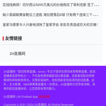
花钱找麻烦！切尔西以5200万美元的价格购买了菲利克斯 签了7年
并在半年内租了夏窗口
缺少英超联赛金靴位三连胜 海拉德落后6球 只有两个连续三个连续
三靴
皇家马德里令人兴奋地消除了皇家学会 安彭负责造成巨大的灾难！
友情链接
24直播网
24直播网『欧冠免费直播』anna✨专注于提供优质的体育赛事直播，欧冠
直播更是其特色之一。不仅能免费观看欧冠比赛直播，还能看到欧冠视频
集锦和获取新闻资讯。无需安装插件，轻松就能享受高清的欧冠直播。此
外，五大联赛、NBA等赛事直播也一应俱全。24直播网为您带来流畅、清
晰的欧冠直播体验，让您感受体育的魅力。
24直播网 | All Football App
网站地图
Copyright © 2021-2024 24直播网. All Rights Reserved.