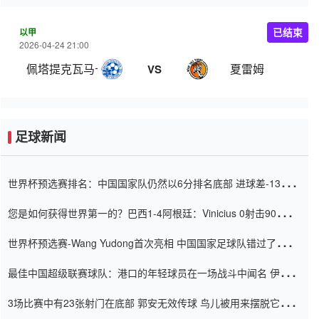
以甲
已结束
2026-04-24 21:00
佩塔提克瓦马卡比
夏雷姆
VS
足球新闻
世界杯预选赛排名：中国国家队仍然以6分排名底部 进球差-13令人
震惊
您是如何获得世界第一的？巴西1-4阿根廷：Vinicius 0射击90分钟
内
世界杯预选赛-Wang Yudong首次亮相 中国国家足球队错过了世界
杯0-2
最佳中国超级联赛球队：港口的年轻球员在一场战斗中闻名 伊万放
弃了泰桑（Taishan）
3场比赛中有23张射门在底部 郭安无效传球 鸟儿被用来摆脱它
Setien痴迷于三名后卫