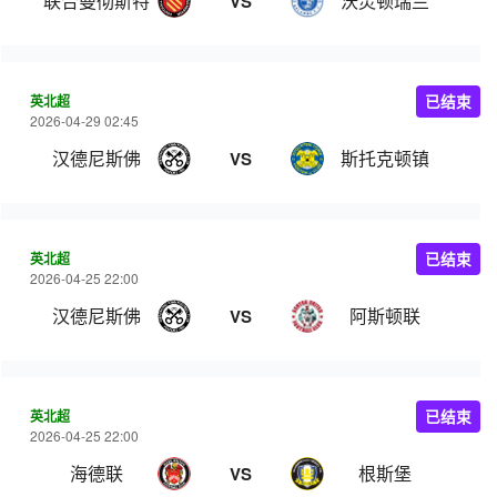
联合曼彻斯特
沃灵顿瑞兰
VS
英北超
已结束
2026-04-29 02:45
汉德尼斯佛
斯托克顿镇
VS
英北超
已结束
2026-04-25 22:00
汉德尼斯佛
阿斯顿联
VS
英北超
已结束
2026-04-25 22:00
海德联
根斯堡
VS