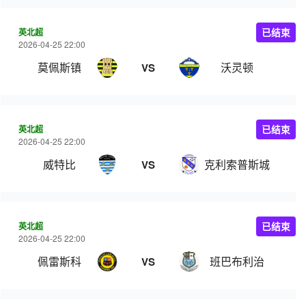
英北超
已结束
2026-04-25 22:00
莫佩斯镇
沃灵顿
VS
英北超
已结束
2026-04-25 22:00
威特比
克利索普斯城
VS
英北超
已结束
2026-04-25 22:00
佩雷斯科
班巴布利治
VS