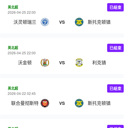
英北超
已结束
2026-04-25 22:00
沃灵顿瑞兰
斯托克顿镇
VS
英北超
已结束
2026-04-25 22:00
沃金顿
利克镇
VS
英北超
已结束
2026-04-22 02:45
联合曼彻斯特
斯托克顿镇
VS