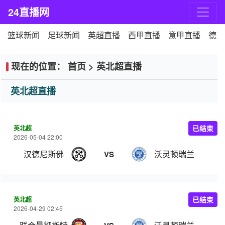
24直播网
篮球新闻
足球新闻
英超直播
西甲直播
意甲直播
德甲
现在的位置：
首页
>
英北超直播
英北超直播
英北超
已结束
2026-05-04 22:00
汉德尼斯佛
沃灵顿瑞兰
VS
英北超
已结束
2026-04-29 02:45