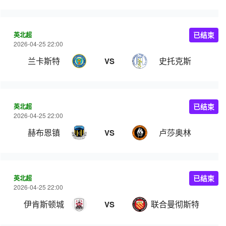
英北超
已结束
2026-04-25 22:00
兰卡斯特
史托克斯
VS
英北超
已结束
2026-04-25 22:00
赫布恩镇
卢莎奥林
VS
英北超
已结束
2026-04-25 22:00
伊肯斯顿城
联合曼彻斯特
VS