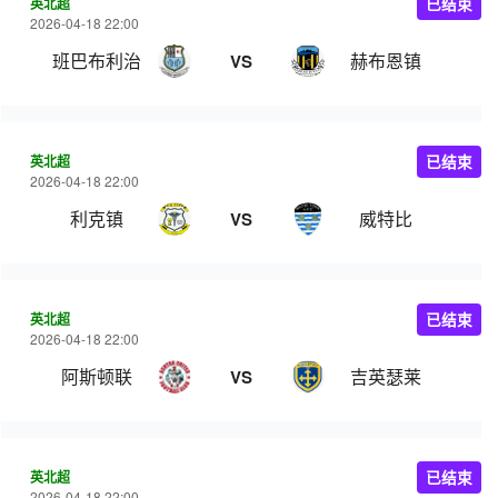
英北超
已结束
2026-04-18 22:00
班巴布利治
赫布恩镇
VS
英北超
已结束
2026-04-18 22:00
利克镇
威特比
VS
英北超
已结束
2026-04-18 22:00
阿斯顿联
吉英瑟莱
VS
英北超
已结束
2026-04-18 22:00