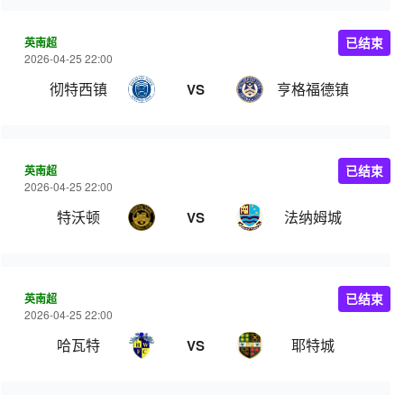
英南超
已结束
2026-04-25 22:00
彻特西镇
亨格福德镇
VS
英南超
已结束
2026-04-25 22:00
特沃顿
法纳姆城
VS
英南超
已结束
2026-04-25 22:00
哈瓦特
耶特城
VS