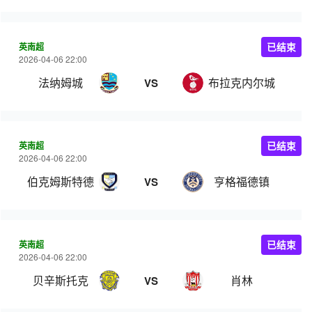
英南超
已结束
2026-04-06 22:00
法纳姆城
布拉克内尔城
VS
英南超
已结束
2026-04-06 22:00
伯克姆斯特德
亨格福德镇
VS
英南超
已结束
2026-04-06 22:00
贝辛斯托克
肖林
VS