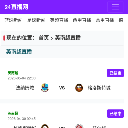
24直播网
篮球新闻
足球新闻
英超直播
西甲直播
意甲直播
德甲
现在的位置：
首页
>
英南超直播
英南超直播
英南超
已结束
2026-05-04 22:00
法纳姆城
格洛斯特城
VS
英南超
已结束
2026-04-30 02:45