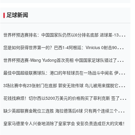
足球新闻
世界杯预选赛排名：中国国家队仍然以6分排名底部 进球差-13令人
震惊
您是如何获得世界第一的？巴西1-4阿根廷：Vinicius 0射击90分钟
内
世界杯预选赛-Wang Yudong首次亮相 中国国家足球队错过了世界
杯0-2
最佳中国超级联赛球队：港口的年轻球员在一场战斗中闻名 伊万放
弃了泰桑（Taishan）
3场比赛中有23张射门在底部 郭安无效传球 鸟儿被用来摆脱它
Setien痴迷于三名后卫
花钱找麻烦！切尔西以5200万美元的价格购买了菲利克斯 签了7年
并在半年内租了夏窗口
缺少英超联赛金靴位三连胜 海拉德落后6球 只有两个连续三个连续
三靴
皇家马德里令人兴奋地消除了皇家学会 安彭负责造成巨大的灾难！