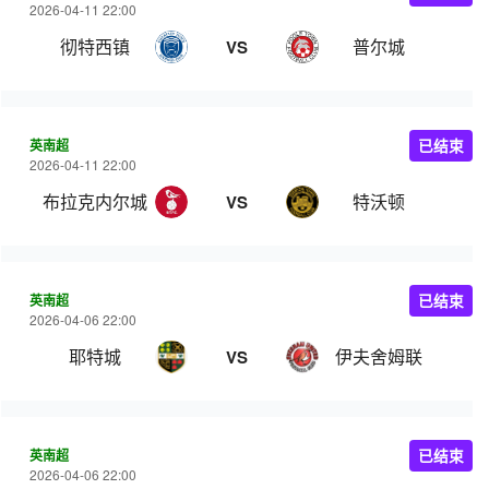
2026-04-11 22:00
彻特西镇
普尔城
VS
英南超
已结束
2026-04-11 22:00
布拉克内尔城
特沃顿
VS
英南超
已结束
2026-04-06 22:00
耶特城
伊夫舍姆联
VS
英南超
已结束
2026-04-06 22:00