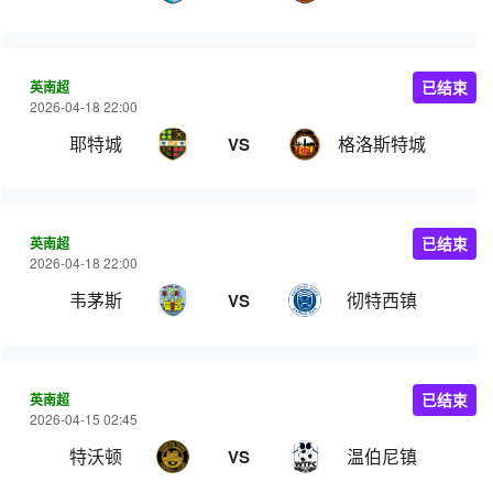
英南超
已结束
2026-04-18 22:00
耶特城
格洛斯特城
VS
英南超
已结束
2026-04-18 22:00
韦茅斯
彻特西镇
VS
英南超
已结束
2026-04-15 02:45
特沃顿
温伯尼镇
VS