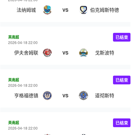
法纳姆城
伯克姆斯特德
VS
英南超
已结束
2026-04-18 22:00
伊夫舍姆联
戈斯波特
VS
英南超
已结束
2026-04-18 22:00
亨格福德镇
道彻斯特
VS
英南超
已结束
2026-04-18 22:00