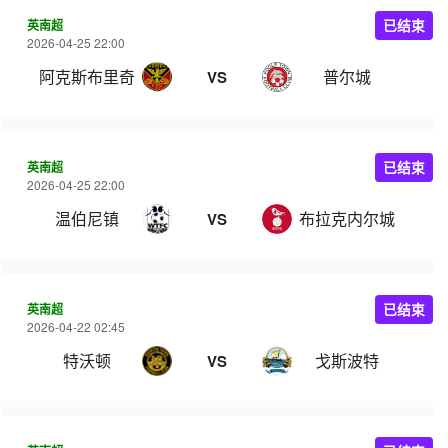
英南超
已结束
2026-04-25 22:00
阿克斯布里奇
普尔城
VS
英南超
已结束
2026-04-25 22:00
温伯尼镇
布拉克内尔城
VS
英南超
已结束
2026-04-22 02:45
特沃顿
戈斯波特
VS