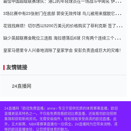
最佳中国超级联赛球队：港口的年轻球员在一场战斗中闻名 伊万放
弃了泰桑（Taishan）
3场比赛中有23张射门在底部 郭安无效传球 鸟儿被用来摆脱它
Setien痴迷于三名后卫
花钱找麻烦！切尔西以5200万美元的价格购买了菲利克斯 签了7年
并在半年内租了夏窗口
缺少英超联赛金靴位三连胜 海拉德落后6球 只有两个连续三个连续
三靴
皇家马德里令人兴奋地消除了皇家学会 安彭负责造成巨大的灾难！
友情链接
24直播网
24直播网『欧冠免费直播』anna✨专注于提供优质的体育赛事直播，欧冠
直播更是其特色之一。不仅能免费观看欧冠比赛直播，还能看到欧冠视频
集锦和获取新闻资讯。无需安装插件，轻松就能享受高清的欧冠直播。此
外，五大联赛、NBA等赛事直播也一应俱全。24直播网为您带来流畅、清
晰的欧冠直播体验，让您感受体育的魅力。