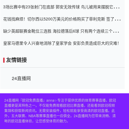
弃了泰桑（Taishan）
3场比赛中有23张射门在底部 郭安无效传球 鸟儿被用来摆脱它
Setien痴迷于三名后卫
花钱找麻烦！切尔西以5200万美元的价格购买了菲利克斯 签了7年
并在半年内租了夏窗口
缺少英超联赛金靴位三连胜 海拉德落后6球 只有两个连续三个连续
三靴
皇家马德里令人兴奋地消除了皇家学会 安彭负责造成巨大的灾难！
友情链接
24直播网
24直播网『欧冠免费直播』anna✨专注于提供优质的体育赛事直播，欧冠
直播更是其特色之一。不仅能免费观看欧冠比赛直播，还能看到欧冠视频
集锦和获取新闻资讯。无需安装插件，轻松就能享受高清的欧冠直播。此
外，五大联赛、NBA等赛事直播也一应俱全。24直播网为您带来流畅、清
晰的欧冠直播体验，让您感受体育的魅力。