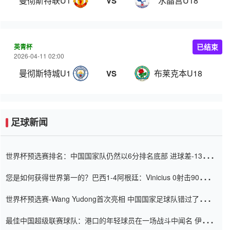
曼彻斯特联U18
水晶宫U18
VS
英青杯
已结束
2026-04-11 02:00
曼彻斯特城U18
布莱克本U18
VS
足球新闻
世界杯预选赛排名：中国国家队仍然以6分排名底部 进球差-13令人
震惊
您是如何获得世界第一的？巴西1-4阿根廷：Vinicius 0射击90分钟
内
世界杯预选赛-Wang Yudong首次亮相 中国国家足球队错过了世界
杯0-2
最佳中国超级联赛球队：港口的年轻球员在一场战斗中闻名 伊万放