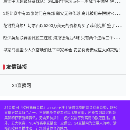
最佳中国超级联赛球队：港口的年轻球员在一场战斗中闻名 伊万放
弃了泰桑（Taishan）
3场比赛中有23张射门在底部 郭安无效传球 鸟儿被用来摆脱它
Setien痴迷于三名后卫
花钱找麻烦！切尔西以5200万美元的价格购买了菲利克斯 签了7年
并在半年内租了夏窗口
缺少英超联赛金靴位三连胜 海拉德落后6球 只有两个连续三个连续
三靴
皇家马德里令人兴奋地消除了皇家学会 安彭负责造成巨大的灾难！
友情链接
24直播网
24直播网『欧冠免费直播』anna✨专注于提供优质的体育赛事直播，欧冠
直播更是其特色之一。不仅能免费观看欧冠比赛直播，还能看到欧冠视频
集锦和获取新闻资讯。无需安装插件，轻松就能享受高清的欧冠直播。此
外，五大联赛、NBA等赛事直播也一应俱全。24直播网为您带来流畅、清
晰的欧冠直播体验，让您感受体育的魅力。