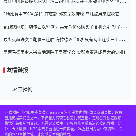
最佳中国超级联赛球队：港口的年轻球员在一场战斗中闻名 伊万放
弃了泰桑（Taishan）
3场比赛中有23张射门在底部 郭安无效传球 鸟儿被用来摆脱它
Setien痴迷于三名后卫
花钱找麻烦！切尔西以5200万美元的价格购买了菲利克斯 签了7年
并在半年内租了夏窗口
缺少英超联赛金靴位三连胜 海拉德落后6球 只有两个连续三个连续
三靴
皇家马德里令人兴奋地消除了皇家学会 安彭负责造成巨大的灾难！
友情链接
24直播网
24直播网『欧冠免费直播』anna✨专注于提供优质的体育赛事直播，欧冠
直播更是其特色之一。不仅能免费观看欧冠比赛直播，还能看到欧冠视频
集锦和获取新闻资讯。无需安装插件，轻松就能享受高清的欧冠直播。此
外，五大联赛、NBA等赛事直播也一应俱全。24直播网为您带来流畅、清
晰的欧冠直播体验，让您感受体育的魅力。