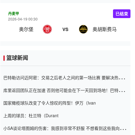
丹麦甲
已结束
2026-04-19 00:30
奥尔堡
奥胡斯费马
VS
篮球新闻
巴特勒访问迈阿密：交易之后老人之间的第一场比赛 要解决热情的
怨恨
库里返回团队正在加速 否则他可能会在下一天回到场地！巴特勒迈
阿密的纸牌游戏引起了人们的关注
国家橄榄球队改变了令人惊叹的阵型！伊万（Ivan
上周的球员：杜兰特（Durant
小SA谈论塔图姆的伤害：我感到非常不舒服 不想看到这些我向他
道歉