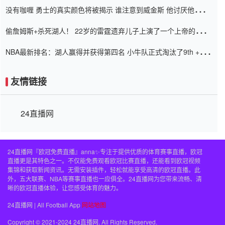
没有咖喱 勇士的真实颜色将被揭示 谁注意到威金斯 他讨厌他的老
老板
偷詹姆斯+杀死湖人！ 22岁的雷霆遗弃儿子上演了一个上帝的剧
本：疯狂的反击争夺1亿元人民币的合同
NBA最新排名：湖人赢得并获得第四名 小牛队正式淘汰了9th + 76
人
友情链接
24直播网
24直播网『欧冠免费直播』anna✨专注于提供优质的体育赛事直播，欧冠
直播更是其特色之一。不仅能免费观看欧冠比赛直播，还能看到欧冠视频
集锦和获取新闻资讯。无需安装插件，轻松就能享受高清的欧冠直播。此
外，五大联赛、NBA等赛事直播也一应俱全。24直播网为您带来流畅、清
晰的欧冠直播体验，让您感受体育的魅力。
24直播网 | All Football App
网站地图
Copyright © 2021-2024 24直播网. All Rights Reserved.