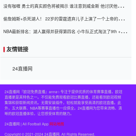
没有咖喱 勇士的真实颜色将被揭示 谁注意到威金斯 他讨厌他的老
老板
偷詹姆斯+杀死湖人！ 22岁的雷霆遗弃儿子上演了一个上帝的剧
本：疯狂的反击争夺1亿元人民币的合同
NBA最新排名：湖人赢得并获得第四名 小牛队正式淘汰了9th + 76
人
友情链接
24直播网
24直播网『欧冠免费直播』anna✨专注于提供优质的体育赛事直播，欧冠
直播更是其特色之一。不仅能免费观看欧冠比赛直播，还能看到欧冠视频
集锦和获取新闻资讯。无需安装插件，轻松就能享受高清的欧冠直播。此
外，五大联赛、NBA等赛事直播也一应俱全。24直播网为您带来流畅、清
晰的欧冠直播体验，让您感受体育的魅力。
24直播网 | All Football App
网站地图
Copyright © 2021-2024 24直播网. All Rights Reserved.