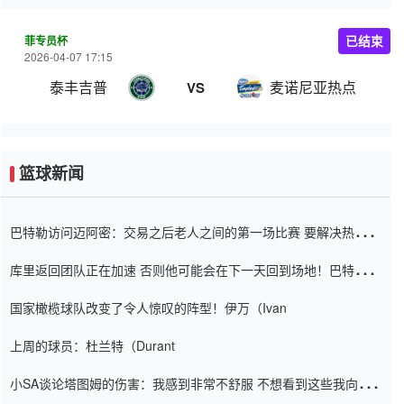
菲专员杯
已结束
2026-04-07 17:15
泰丰吉普
麦诺尼亚热点
VS
篮球新闻
巴特勒访问迈阿密：交易之后老人之间的第一场比赛 要解决热情的
怨恨
库里返回团队正在加速 否则他可能会在下一天回到场地！巴特勒迈
阿密的纸牌游戏引起了人们的关注
国家橄榄球队改变了令人惊叹的阵型！伊万（Ivan
上周的球员：杜兰特（Durant
小SA谈论塔图姆的伤害：我感到非常不舒服 不想看到这些我向他
道歉