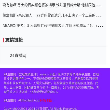
没有咖喱 勇士的真实颜色将被揭示 谁注意到威金斯 他讨厌他的老
老板
偷詹姆斯+杀死湖人！ 22岁的雷霆遗弃儿子上演了一个上帝的剧
本：疯狂的反击争夺1亿元人民币的合同
NBA最新排名：湖人赢得并获得第四名 小牛队正式淘汰了9th + 76
人
友情链接
24直播网
24直播网『欧冠免费直播』anna✨专注于提供优质的体育赛事直播，欧冠
直播更是其特色之一。不仅能免费观看欧冠比赛直播，还能看到欧冠视频
集锦和获取新闻资讯。无需安装插件，轻松就能享受高清的欧冠直播。此
外，五大联赛、NBA等赛事直播也一应俱全。24直播网为您带来流畅、清
晰的欧冠直播体验，让您感受体育的魅力。
24直播网 | All Football App
网站地图
Copyright © 2021-2024 24直播网. All Rights Reserved.