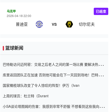
乌克甲
已结束
2026-04-18 22:00
普迪亚
切尔尼夫
VS
篮球新闻
巴特勒访问迈阿密：交易之后老人之间的第一场比赛 要解决热情的
怨恨
库里返回团队正在加速 否则他可能会在下一天回到场地！巴特勒迈
阿密的纸牌游戏引起了人们的关注
国家橄榄球队改变了令人惊叹的阵型！伊万（Ivan
上周的球员：杜兰特（Durant
小SA谈论塔图姆的伤害：我感到非常不舒服 不想看到这些我向他
道歉