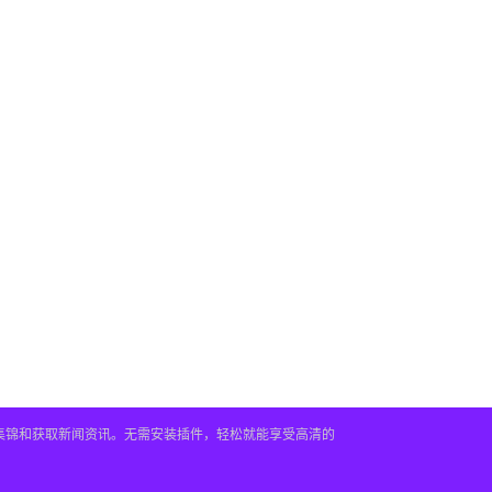
频集锦和获取新闻资讯。无需安装插件，轻松就能享受高清的