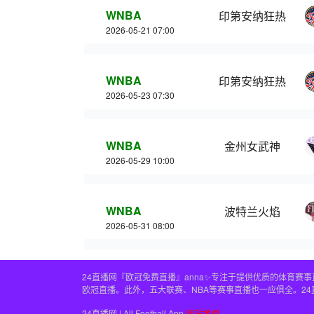
WNBA
印第安纳狂热
2026-05-21 07:00
WNBA
印第安纳狂热
2026-05-23 07:30
WNBA
金州女武神
2026-05-29 10:00
WNBA
波特兰火焰
2026-05-31 08:00
24直播网『欧冠免费直播』anna✨专注于提供优质的体育
欧冠直播。此外，五大联赛、NBA等赛事直播也一应俱全。2
24直播网 | All Football App
网站地图