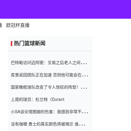
播
欧冠杯直播
热门篮球新闻
巴特勒访问迈阿密：交易之后老人之间的第
一场比赛 要解决热情的怨恨
库里返回团队正在加速 否则他可能会在下
一天回到场地！巴特勒迈阿密的纸牌游戏引
国家橄榄球队改变了令人惊叹的阵型！伊万
起了人们的关注
（Ivan
上周的球员：杜兰特（Durant
小SA谈论塔图姆的伤害：我感到非常不舒
服 不想看到这些我向他道歉
没有咖喱 勇士的真实颜色将被揭示 谁注意
到威金斯 他讨厌他的老老板