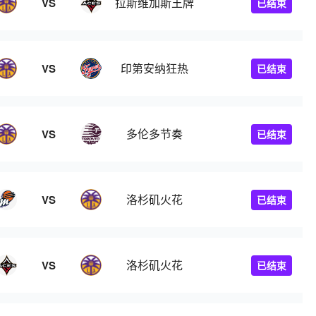
拉斯维加斯王牌
VS
已结束
印第安纳狂热
VS
已结束
多伦多节奏
VS
已结束
洛杉矶火花
VS
已结束
洛杉矶火花
VS
已结束