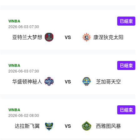
WNBA
已结束
2026-06-03 07:30
亚特兰大梦想
康涅狄克太阳
VS
WNBA
已结束
2026-06-03 07:30
华盛顿神秘人
芝加哥天空
VS
WNBA
已结束
2026-06-02 08:00
达拉斯飞翼
西雅图风暴
VS