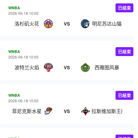
WNBA
已结束
2026-06-18 10:00
洛杉矶火花
明尼苏达山猫
VS
WNBA
已结束
2026-06-18 10:00
波特兰火焰
西雅图风暴
VS
WNBA
已结束
2026-06-18 10:00
菲尼克斯水星
拉斯维加斯王牌
VS