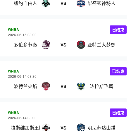
纽约自由人
华盛顿神秘人
VS
WNBA
已结束
2026-06-15 03:00
多伦多节奏
亚特兰大梦想
VS
WNBA
已结束
2026-06-14 08:30
波特兰火焰
达拉斯飞翼
VS
WNBA
已结束
2026-06-14 08:00
拉斯维加斯王牌
明尼苏达山猫
VS