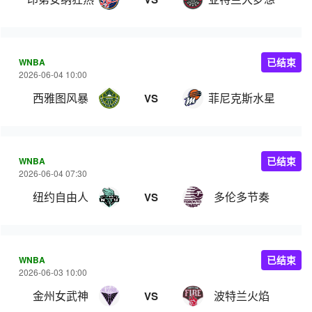
WNBA
已结束
2026-06-04 10:00
西雅图风暴
菲尼克斯水星
VS
WNBA
已结束
2026-06-04 07:30
纽约自由人
多伦多节奏
VS
WNBA
已结束
2026-06-03 10:00
金州女武神
波特兰火焰
VS