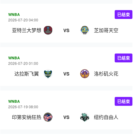
WNBA
已结束
2026-07-20 04:00
亚特兰大梦想
芝加哥天空
VS
WNBA
已结束
2026-07-20 01:00
达拉斯飞翼
洛杉矶火花
VS
WNBA
已结束
2026-07-19 08:00
印第安纳狂热
纽约自由人
VS