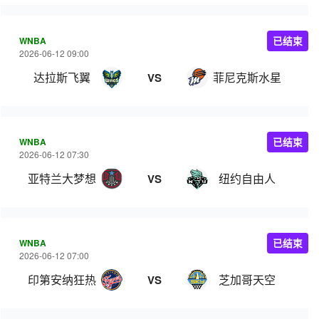
WNBA
已结束
2026-06-12 09:00
达拉斯飞翼
菲尼克斯水星
VS
WNBA
已结束
2026-06-12 07:30
亚特兰大梦想
纽约自由人
VS
WNBA
已结束
2026-06-12 07:00
印第安纳狂热
芝加哥天空
VS