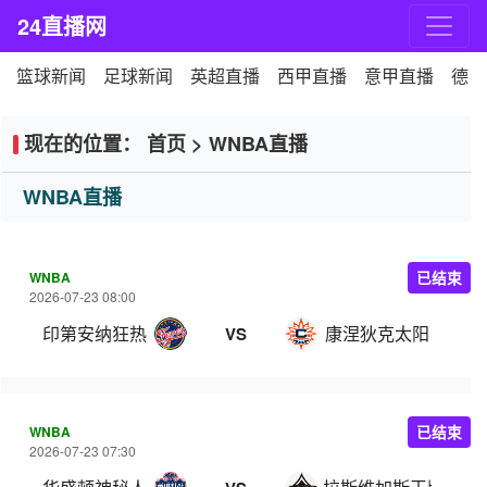
24直播网
篮球新闻
足球新闻
英超直播
西甲直播
意甲直播
德甲
现在的位置：
首页
>
WNBA直播
WNBA直播
WNBA
已结束
2026-07-23 08:00
印第安纳狂热
康涅狄克太阳
VS
WNBA
已结束
2026-07-23 07:30