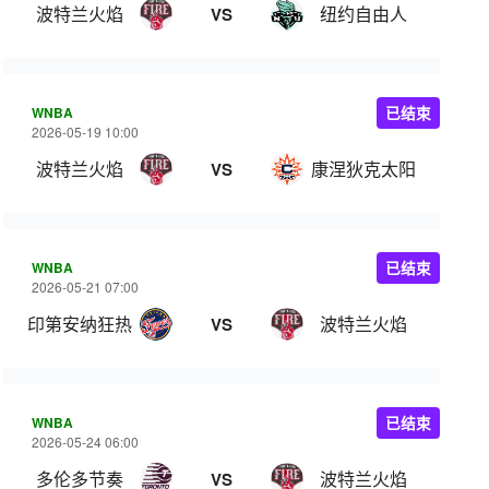
波特兰火焰
纽约自由人
VS
WNBA
已结束
2026-05-19 10:00
波特兰火焰
康涅狄克太阳
VS
WNBA
已结束
2026-05-21 07:00
印第安纳狂热
波特兰火焰
VS
WNBA
已结束
2026-05-24 06:00
多伦多节奏
波特兰火焰
VS