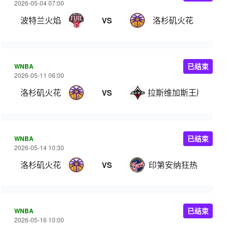
2026-05-04 07:00
波特兰火焰
洛杉矶火花
VS
WNBA
已结束
2026-05-11 06:00
洛杉矶火花
拉斯维加斯王牌
VS
WNBA
已结束
2026-05-14 10:30
洛杉矶火花
印第安纳狂热
VS
WNBA
已结束
2026-05-16 10:00