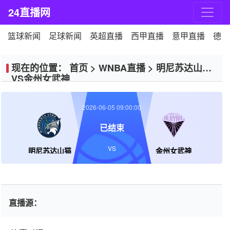
24直播网
篮球新闻
足球新闻
英超直播
西甲直播
意甲直播
德甲
现在的位置：
首页
>
WNBA直播
>
明尼苏达山猫
VS金州女武神
2026-06-05 09:00:00
已结束
VS
明尼苏达山猫
金州女武神
直播源：