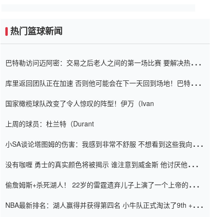
热门篮球新闻
巴特勒访问迈阿密：交易之后老人之间的第一场比赛 要解决热情的
怨恨
库里返回团队正在加速 否则他可能会在下一天回到场地！巴特勒迈
阿密的纸牌游戏引起了人们的关注
国家橄榄球队改变了令人惊叹的阵型！伊万（Ivan
上周的球员：杜兰特（Durant
小SA谈论塔图姆的伤害：我感到非常不舒服 不想看到这些我向他
道歉
没有咖喱 勇士的真实颜色将被揭示 谁注意到威金斯 他讨厌他的老
老板
偷詹姆斯+杀死湖人！ 22岁的雷霆遗弃儿子上演了一个上帝的剧
本：疯狂的反击争夺1亿元人民币的合同
NBA最新排名：湖人赢得并获得第四名 小牛队正式淘汰了9th + 76
人