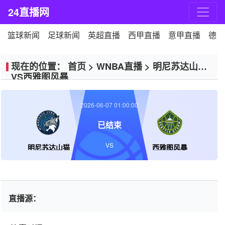
24直播网
篮球新闻
足球新闻
英超直播
西甲直播
意甲直播
德甲
现在的位置：
首页
>
WNBA直播
>
明尼苏达山猫
VS西雅图风暴
2026-06-07 01:00:00
已结束
VS
明尼苏达山猫
西雅图风暴
直播源：