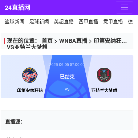
24直播网
篮球新闻
足球新闻
英超直播
西甲直播
意甲直播
德甲
现在的位置：
首页
>
WNBA直播
>
印第安纳狂热
VS亚特兰大梦想
2026-06-05 07:00:00
已结束
VS
印第安纳狂热
亚特兰大梦想
直播源：