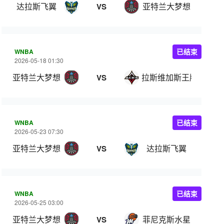
达拉斯飞翼
亚特兰大梦想
VS
WNBA
已结束
2026-05-18 01:30
亚特兰大梦想
拉斯维加斯王牌
VS
WNBA
已结束
2026-05-23 07:30
亚特兰大梦想
达拉斯飞翼
VS
WNBA
已结束
2026-05-25 03:00
亚特兰大梦想
菲尼克斯水星
VS