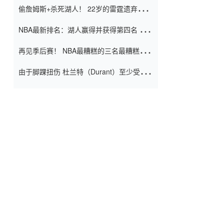
偷詹姆斯+杀死湖人！ 22岁的雷霆遗弃儿子
上演了一个上帝的剧本：疯狂的反击争夺1
NBA最新排名：湖人赢得并获得第四名 小
亿元人民币的合同
牛队正式淘汰了9th + 76人
再见季后赛！ NBA最糟糕的三名最糟糕的
球员徒劳无功 也许您低估了硬化
由于脚踝扭伤 杜兰特（Durant）至少受伤
了一周