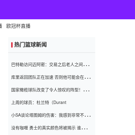
播
欧冠杯直播
热门篮球新闻
巴特勒访问迈阿密：交易之后老人之间的第
一场比赛 要解决热情的怨恨
库里返回团队正在加速 否则他可能会在下
一天回到场地！巴特勒迈阿密的纸牌游戏引
国家橄榄球队改变了令人惊叹的阵型！伊万
起了人们的关注
（Ivan
上周的球员：杜兰特（Durant
小SA谈论塔图姆的伤害：我感到非常不舒
服 不想看到这些我向他道歉
没有咖喱 勇士的真实颜色将被揭示 谁注意
到威金斯 他讨厌他的老老板