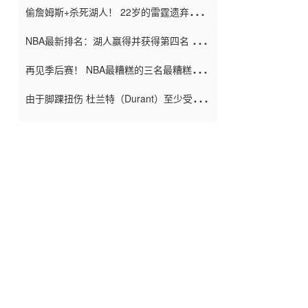
偷詹姆斯+杀死湖人！ 22岁的雷霆遗弃儿子
上演了一个上帝的剧本：疯狂的反击争夺1
NBA最新排名：湖人赢得并获得第四名 小
亿元人民币的合同
牛队正式淘汰了9th + 76人
再见季后赛！ NBA最糟糕的三名最糟糕的
球员徒劳无功 也许您低估了硬化
由于脚踝扭伤 杜兰特（Durant）至少受伤
了一周