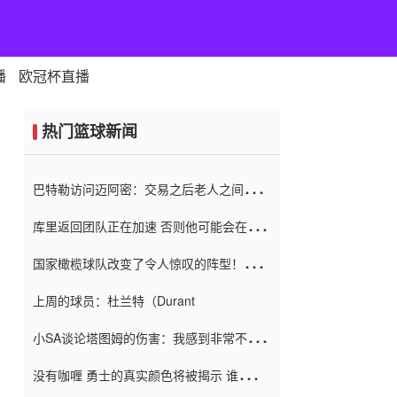
播
欧冠杯直播
热门篮球新闻
巴特勒访问迈阿密：交易之后老人之间的第
一场比赛 要解决热情的怨恨
库里返回团队正在加速 否则他可能会在下
一天回到场地！巴特勒迈阿密的纸牌游戏引
国家橄榄球队改变了令人惊叹的阵型！伊万
起了人们的关注
（Ivan
上周的球员：杜兰特（Durant
小SA谈论塔图姆的伤害：我感到非常不舒
服 不想看到这些我向他道歉
没有咖喱 勇士的真实颜色将被揭示 谁注意
到威金斯 他讨厌他的老老板