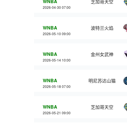
WNBA
芝加哥天空
2026-04-30 07:00
WNBA
波特兰火焰
2026-05-10 09:00
WNBA
金州女武神
2026-05-14 10:00
WNBA
明尼苏达山猫
2026-05-18 07:00
WNBA
芝加哥天空
2026-05-21 09:00