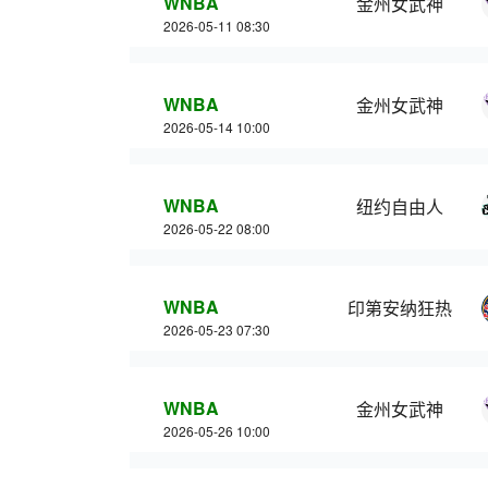
WNBA
金州女武神
2026-05-11 08:30
WNBA
金州女武神
2026-05-14 10:00
WNBA
纽约自由人
2026-05-22 08:00
WNBA
印第安纳狂热
2026-05-23 07:30
WNBA
金州女武神
2026-05-26 10:00