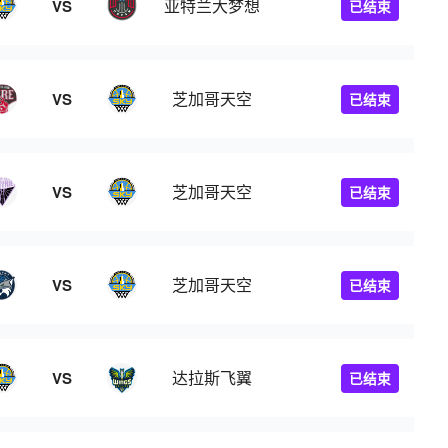
亚特兰大梦想
VS
已结束
芝加哥天空
VS
已结束
芝加哥天空
VS
已结束
芝加哥天空
VS
已结束
达拉斯飞翼
VS
已结束