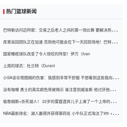
热门篮球新闻
巴特勒访问迈阿密：交易之后老人之间的第一场比赛 要解决热情的
怨恨
库里返回团队正在加速 否则他可能会在下一天回到场地！巴特勒迈
阿密的纸牌游戏引起了人们的关注
国家橄榄球队改变了令人惊叹的阵型！伊万（Ivan
上周的球员：杜兰特（Durant
小SA谈论塔图姆的伤害：我感到非常不舒服 不想看到这些我向他
道歉
没有咖喱 勇士的真实颜色将被揭示 谁注意到威金斯 他讨厌他的老
老板
偷詹姆斯+杀死湖人！ 22岁的雷霆遗弃儿子上演了一个上帝的剧
本：疯狂的反击争夺1亿元人民币的合同
NBA最新排名：湖人赢得并获得第四名 小牛队正式淘汰了9th + 76
人