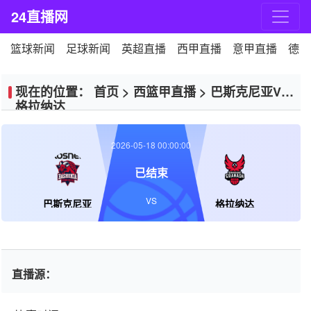
24直播网
篮球新闻
足球新闻
英超直播
西甲直播
意甲直播
德甲
现在的位置：
首页
>
西篮甲直播
>
巴斯克尼亚VS
格拉纳达
2026-05-18 00:00:00
已结束
VS
巴斯克尼亚
格拉纳达
直播源：