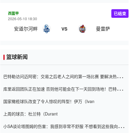
西篮甲
已结束
2026-05-10 18:30
安道尔河畔
曼雷萨
VS
篮球新闻
巴特勒访问迈阿密：交易之后老人之间的第一场比赛 要解决热情的
怨恨
库里返回团队正在加速 否则他可能会在下一天回到场地！巴特勒迈
阿密的纸牌游戏引起了人们的关注
国家橄榄球队改变了令人惊叹的阵型！伊万（Ivan
上周的球员：杜兰特（Durant
小SA谈论塔图姆的伤害：我感到非常不舒服 不想看到这些我向他
道歉