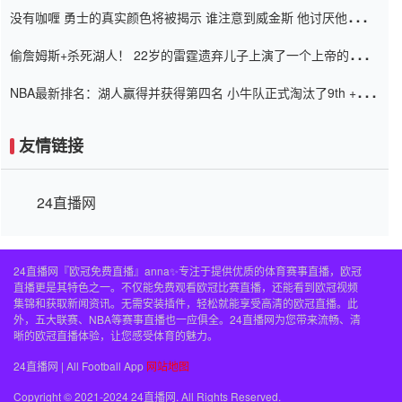
没有咖喱 勇士的真实颜色将被揭示 谁注意到威金斯 他讨厌他的老
老板
偷詹姆斯+杀死湖人！ 22岁的雷霆遗弃儿子上演了一个上帝的剧
本：疯狂的反击争夺1亿元人民币的合同
NBA最新排名：湖人赢得并获得第四名 小牛队正式淘汰了9th + 76
人
友情链接
24直播网
24直播网『欧冠免费直播』anna✨专注于提供优质的体育赛事直播，欧冠
直播更是其特色之一。不仅能免费观看欧冠比赛直播，还能看到欧冠视频
集锦和获取新闻资讯。无需安装插件，轻松就能享受高清的欧冠直播。此
外，五大联赛、NBA等赛事直播也一应俱全。24直播网为您带来流畅、清
晰的欧冠直播体验，让您感受体育的魅力。
24直播网 | All Football App
网站地图
Copyright © 2021-2024 24直播网. All Rights Reserved.