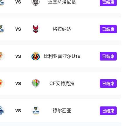
泛塞萨洛尼基
VS
已结束
格拉纳达
VS
已结束
比利亚雷亚尔U19
VS
已结束
CF安特克拉
VS
已结束
穆尔西亚
VS
已结束