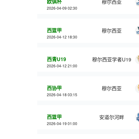
欧俱杯
穆尔西亚
2026-04-09 02:30
西篮甲
穆尔西亚
2026-04-12 18:30
西青U19
穆尔西亚学者U19
2026-04-12 21:00
西协甲
穆尔西亚
2026-04-18 03:15
西篮甲
安道尔河畔
2026-04-19 01:00