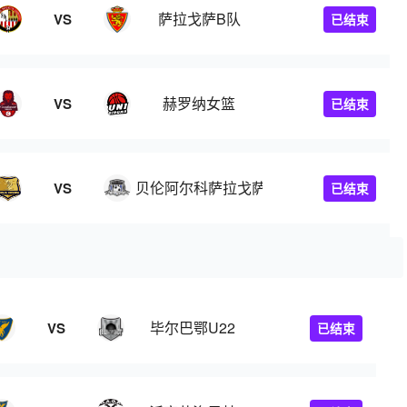
萨拉戈萨B队
VS
已结束
赫罗纳女篮
VS
已结束
9
贝伦阿尔科萨拉戈萨U19
VS
已结束
毕尔巴鄂U22
VS
已结束