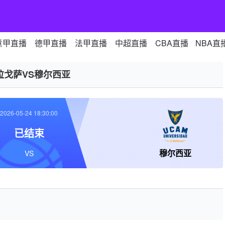
意甲直播
德甲直播
法甲直播
中超直播
CBA直播
NBA直
拉戈萨VS穆尔西亚
2026-05-24 18:30:00
已结束
穆尔西亚
VS