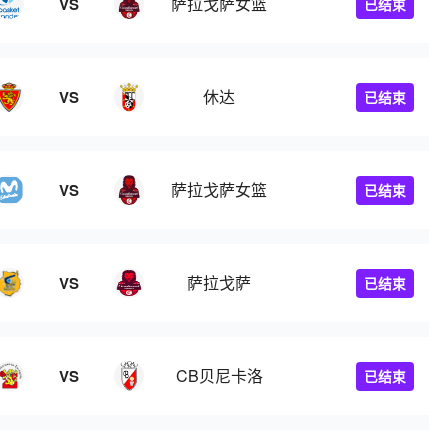
萨拉戈萨女篮
VS
已结束
休达
VS
已结束
萨拉戈萨女篮
VS
已结束
萨拉戈萨
VS
已结束
CB贝尼卡洛
VS
已结束