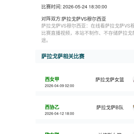
比赛时间: 2026-05-24 18:30:00
对阵双方:
萨拉戈萨VS穆尔西亚
萨拉戈萨VS穆尔西亚：在线看萨拉戈萨VS
比赛直播视频，本站不制作、不存储萨拉戈
途。
萨拉戈萨相关比赛
西女甲
萨拉戈萨女篮
2026-04-09 02:00
西协乙
萨拉戈萨B队
2026-04-12 18:00