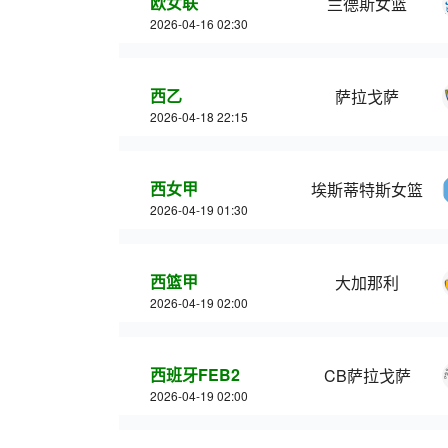
欧女联
兰德斯女篮
2026-04-16 02:30
西乙
萨拉戈萨
2026-04-18 22:15
西女甲
埃斯蒂特斯女篮
2026-04-19 01:30
西篮甲
大加那利
2026-04-19 02:00
西班牙FEB2
CB萨拉戈萨
2026-04-19 02:00