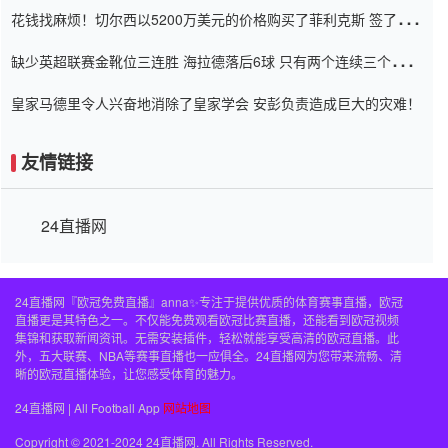
花钱找麻烦！切尔西以5200万美元的价格购买了菲利克斯 签了7年
并在半年内租了夏窗口
缺少英超联赛金靴位三连胜 海拉德落后6球 只有两个连续三个连续
三靴
皇家马德里令人兴奋地消除了皇家学会 安彭负责造成巨大的灾难！
友情链接
24直播网
24直播网『欧冠免费直播』anna✨专注于提供优质的体育赛事直播，欧冠
直播更是其特色之一。不仅能免费观看欧冠比赛直播，还能看到欧冠视频
集锦和获取新闻资讯。无需安装插件，轻松就能享受高清的欧冠直播。此
外，五大联赛、NBA等赛事直播也一应俱全。24直播网为您带来流畅、清
晰的欧冠直播体验，让您感受体育的魅力。
24直播网 | All Football App
网站地图
Copyright © 2021-2024 24直播网. All Rights Reserved.