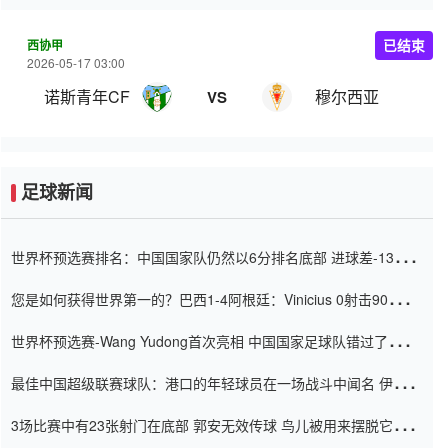
西协甲
已结束
2026-05-17 03:00
诺斯青年CF
穆尔西亚
VS
足球新闻
世界杯预选赛排名：中国国家队仍然以6分排名底部 进球差-13令人
震惊
您是如何获得世界第一的？巴西1-4阿根廷：Vinicius 0射击90分钟
内
世界杯预选赛-Wang Yudong首次亮相 中国国家足球队错过了世界
杯0-2
最佳中国超级联赛球队：港口的年轻球员在一场战斗中闻名 伊万放
弃了泰桑（Taishan）
3场比赛中有23张射门在底部 郭安无效传球 鸟儿被用来摆脱它
Setien痴迷于三名后卫