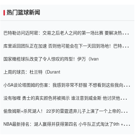
热门篮球新闻
巴特勒访问迈阿密：交易之后老人之间的第一场比赛 要解决热情的
怨恨
库里返回团队正在加速 否则他可能会在下一天回到场地！巴特勒迈
阿密的纸牌游戏引起了人们的关注
国家橄榄球队改变了令人惊叹的阵型！伊万（Ivan
上周的球员：杜兰特（Durant
小SA谈论塔图姆的伤害：我感到非常不舒服 不想看到这些我向他
道歉
没有咖喱 勇士的真实颜色将被揭示 谁注意到威金斯 他讨厌他的老
老板
偷詹姆斯+杀死湖人！ 22岁的雷霆遗弃儿子上演了一个上帝的剧
本：疯狂的反击争夺1亿元人民币的合同
NBA最新排名：湖人赢得并获得第四名 小牛队正式淘汰了9th + 76
人