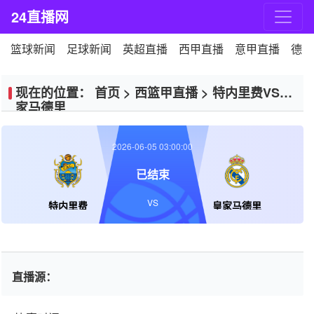
24直播网
篮球新闻
足球新闻
英超直播
西甲直播
意甲直播
德甲
现在的位置：
首页
>
西篮甲直播
>
特内里费VS皇
家马德里
2026-06-05 03:00:00
已结束
VS
特内里费
皇家马德里
直播源：