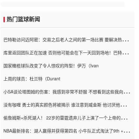
热门篮球新闻
巴特勒访问迈阿密：交易之后老人之间的第一场比赛 要解决热情的
怨恨
库里返回团队正在加速 否则他可能会在下一天回到场地！巴特勒迈
阿密的纸牌游戏引起了人们的关注
国家橄榄球队改变了令人惊叹的阵型！伊万（Ivan
上周的球员：杜兰特（Durant
小SA谈论塔图姆的伤害：我感到非常不舒服 不想看到这些我向他
道歉
没有咖喱 勇士的真实颜色将被揭示 谁注意到威金斯 他讨厌他的老
老板
偷詹姆斯+杀死湖人！ 22岁的雷霆遗弃儿子上演了一个上帝的剧
本：疯狂的反击争夺1亿元人民币的合同
NBA最新排名：湖人赢得并获得第四名 小牛队正式淘汰了9th + 76
人