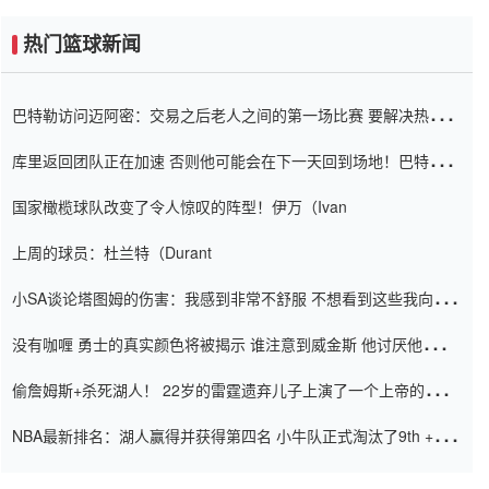
热门篮球新闻
巴特勒访问迈阿密：交易之后老人之间的第一场比赛 要解决热情的
怨恨
库里返回团队正在加速 否则他可能会在下一天回到场地！巴特勒迈
阿密的纸牌游戏引起了人们的关注
国家橄榄球队改变了令人惊叹的阵型！伊万（Ivan
上周的球员：杜兰特（Durant
小SA谈论塔图姆的伤害：我感到非常不舒服 不想看到这些我向他
道歉
没有咖喱 勇士的真实颜色将被揭示 谁注意到威金斯 他讨厌他的老
老板
偷詹姆斯+杀死湖人！ 22岁的雷霆遗弃儿子上演了一个上帝的剧
本：疯狂的反击争夺1亿元人民币的合同
NBA最新排名：湖人赢得并获得第四名 小牛队正式淘汰了9th + 76
人