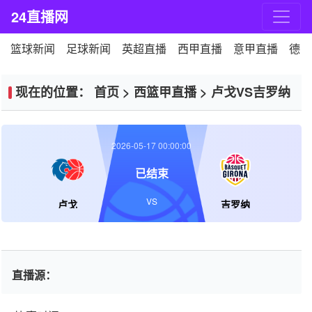
24直播网
篮球新闻
足球新闻
英超直播
西甲直播
意甲直播
德甲
现在的位置：
首页
>
西篮甲直播
>
卢戈VS吉罗纳
2026-05-17 00:00:00
已结束
VS
卢戈
吉罗纳
直播源：