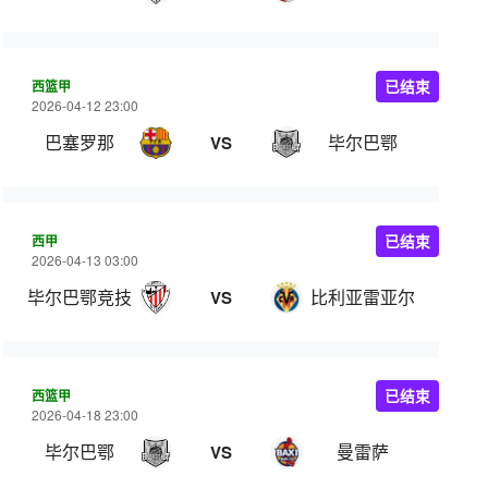
西篮甲
已结束
2026-04-12 23:00
巴塞罗那
毕尔巴鄂
VS
西甲
已结束
2026-04-13 03:00
毕尔巴鄂竞技
比利亚雷亚尔
VS
西篮甲
已结束
2026-04-18 23:00
毕尔巴鄂
曼雷萨
VS