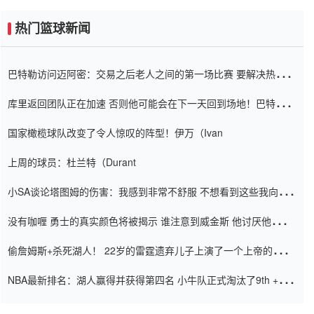
热门篮球新闻
巴特勒访问迈阿密：交易之后老人之间的第一场比赛 要解决热情的
怨恨
库里返回团队正在加速 否则他可能会在下一天回到场地！巴特勒迈
阿密的纸牌游戏引起了人们的关注
国家橄榄球队改变了令人惊叹的阵型！伊万（Ivan
上周的球员：杜兰特（Durant
小SA谈论塔图姆的伤害：我感到非常不舒服 不想看到这些我向他
道歉
没有咖喱 勇士的真实颜色将被揭示 谁注意到威金斯 他讨厌他的老
老板
偷詹姆斯+杀死湖人！ 22岁的雷霆遗弃儿子上演了一个上帝的剧
本：疯狂的反击争夺1亿元人民币的合同
NBA最新排名：湖人赢得并获得第四名 小牛队正式淘汰了9th + 76
人