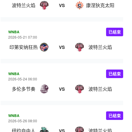
波特兰火焰
康涅狄克太阳
VS
WNBA
已结束
2026-05-21 07:00
印第安纳狂热
波特兰火焰
VS
WNBA
已结束
2026-05-24 06:00
多伦多节奏
波特兰火焰
VS
WNBA
已结束
2026-05-26 08:00
纽约自由人
波特兰火焰
VS