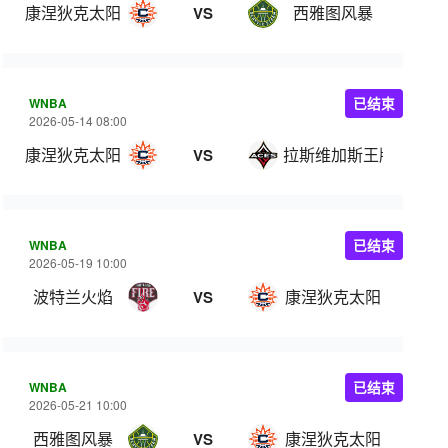
康涅狄克太阳
西雅图风暴
VS
WNBA
已结束
2026-05-14 08:00
康涅狄克太阳
拉斯维加斯王牌
VS
WNBA
已结束
2026-05-19 10:00
波特兰火焰
康涅狄克太阳
VS
WNBA
已结束
2026-05-21 10:00
西雅图风暴
康涅狄克太阳
VS