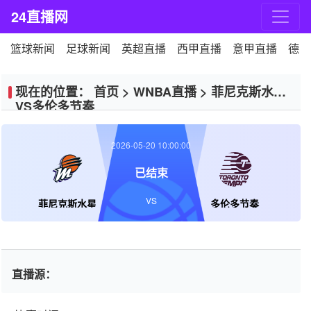
24直播网
篮球新闻
足球新闻
英超直播
西甲直播
意甲直播
德甲
现在的位置：
首页
>
WNBA直播
>
菲尼克斯水星
VS多伦多节奏
2026-05-20 10:00:00
已结束
VS
菲尼克斯水星
多伦多节奏
直播源：