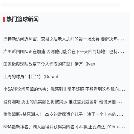
热门篮球新闻
巴特勒访问迈阿密：交易之后老人之间的第一场比赛 要解决热情的
怨恨
库里返回团队正在加速 否则他可能会在下一天回到场地！巴特勒迈
阿密的纸牌游戏引起了人们的关注
国家橄榄球队改变了令人惊叹的阵型！伊万（Ivan
上周的球员：杜兰特（Durant
小SA谈论塔图姆的伤害：我感到非常不舒服 不想看到这些我向他
道歉
没有咖喱 勇士的真实颜色将被揭示 谁注意到威金斯 他讨厌他的老
老板
偷詹姆斯+杀死湖人！ 22岁的雷霆遗弃儿子上演了一个上帝的剧
本：疯狂的反击争夺1亿元人民币的合同
NBA最新排名：湖人赢得并获得第四名 小牛队正式淘汰了9th + 76
人