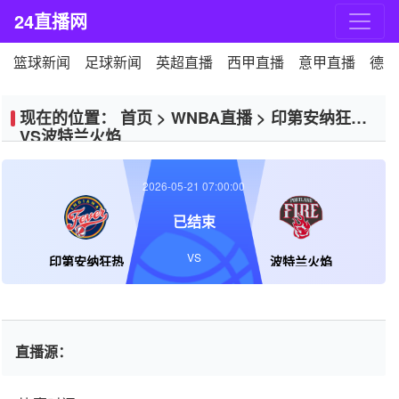
24直播网
篮球新闻
足球新闻
英超直播
西甲直播
意甲直播
德甲
现在的位置：
首页
>
WNBA直播
>
印第安纳狂热
VS波特兰火焰
2026-05-21 07:00:00
已结束
VS
印第安纳狂热
波特兰火焰
直播源：