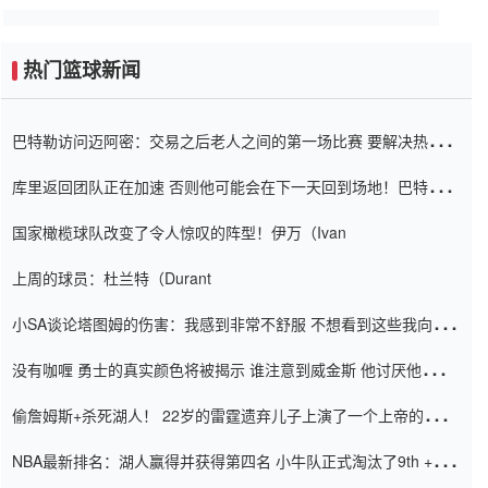
热门篮球新闻
巴特勒访问迈阿密：交易之后老人之间的第一场比赛 要解决热情的
怨恨
库里返回团队正在加速 否则他可能会在下一天回到场地！巴特勒迈
阿密的纸牌游戏引起了人们的关注
国家橄榄球队改变了令人惊叹的阵型！伊万（Ivan
上周的球员：杜兰特（Durant
小SA谈论塔图姆的伤害：我感到非常不舒服 不想看到这些我向他
道歉
没有咖喱 勇士的真实颜色将被揭示 谁注意到威金斯 他讨厌他的老
老板
偷詹姆斯+杀死湖人！ 22岁的雷霆遗弃儿子上演了一个上帝的剧
本：疯狂的反击争夺1亿元人民币的合同
NBA最新排名：湖人赢得并获得第四名 小牛队正式淘汰了9th + 76
人