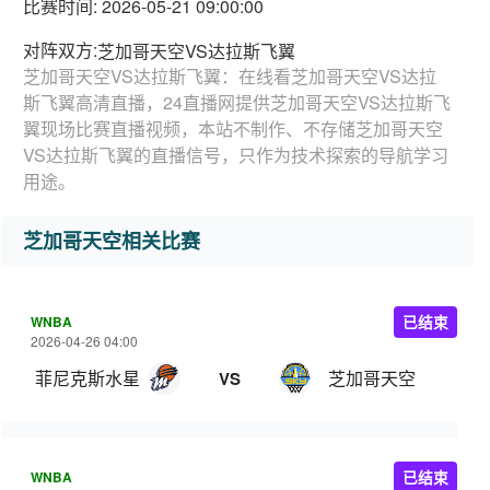
比赛时间: 2026-05-21 09:00:00
对阵双方:
芝加哥天空VS达拉斯飞翼
芝加哥天空VS达拉斯飞翼：在线看芝加哥天空VS达拉
斯飞翼高清直播，24直播网提供芝加哥天空VS达拉斯飞
翼现场比赛直播视频，本站不制作、不存储芝加哥天空
VS达拉斯飞翼的直播信号，只作为技术探索的导航学习
用途。
芝加哥天空相关比赛
WNBA
已结束
2026-04-26 04:00
菲尼克斯水星
芝加哥天空
VS
WNBA
已结束