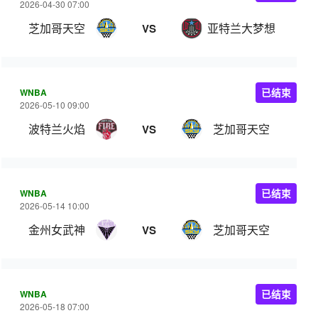
2026-04-30 07:00
芝加哥天空
亚特兰大梦想
VS
WNBA
已结束
2026-05-10 09:00
波特兰火焰
芝加哥天空
VS
WNBA
已结束
2026-05-14 10:00
金州女武神
芝加哥天空
VS
WNBA
已结束
2026-05-18 07:00