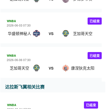
WNBA
已结束
2026-06-03 07:30
华盛顿神秘人
芝加哥天空
VS
WNBA
已结束
2026-06-06 07:30
芝加哥天空
康涅狄克太阳
VS
达拉斯飞翼相关比赛
WNBA
已结束