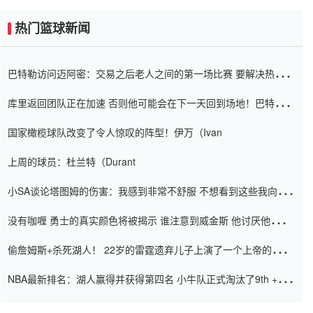
热门篮球新闻
巴特勒访问迈阿密：交易之后老人之间的第一场比赛 要解决热情的
怨恨
库里返回团队正在加速 否则他可能会在下一天回到场地！巴特勒迈
阿密的纸牌游戏引起了人们的关注
国家橄榄球队改变了令人惊叹的阵型！伊万（Ivan
上周的球员：杜兰特（Durant
小SA谈论塔图姆的伤害：我感到非常不舒服 不想看到这些我向他
道歉
没有咖喱 勇士的真实颜色将被揭示 谁注意到威金斯 他讨厌他的老
老板
偷詹姆斯+杀死湖人！ 22岁的雷霆遗弃儿子上演了一个上帝的剧
本：疯狂的反击争夺1亿元人民币的合同
NBA最新排名：湖人赢得并获得第四名 小牛队正式淘汰了9th + 76
人