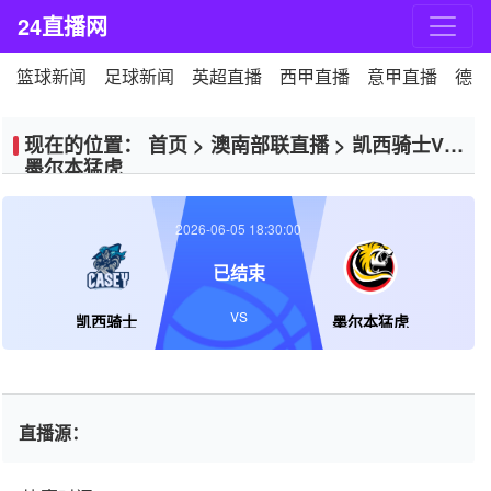
24直播网
篮球新闻
足球新闻
英超直播
西甲直播
意甲直播
德甲
现在的位置：
首页
>
澳南部联直播
>
凯西骑士VS
墨尔本猛虎
2026-06-05 18:30:00
已结束
VS
凯西骑士
墨尔本猛虎
直播源：