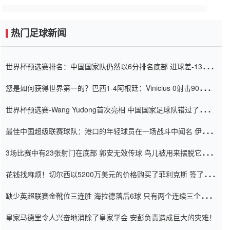
热门足球新闻
世界杯预选赛排名：中国国家队仍然以6分排名底部 进球差-13令人
震惊
您是如何获得世界第一的？巴西1-4阿根廷：Vinicius 0射击90分钟
内
世界杯预选赛-Wang Yudong首次亮相 中国国家足球队错过了世界
杯0-2
最佳中国超级联赛球队：港口的年轻球员在一场战斗中闻名 伊万放
弃了泰桑（Taishan）
3场比赛中有23张射门在底部 郭安无效传球 鸟儿被用来摆脱它
Setien痴迷于三名后卫
花钱找麻烦！切尔西以5200万美元的价格购买了菲利克斯 签了7年
并在半年内租了夏窗口
缺少英超联赛金靴位三连胜 海拉德落后6球 只有两个连续三个连续
三靴
皇家马德里令人兴奋地消除了皇家学会 安彭负责造成巨大的灾难！