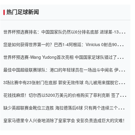
热门足球新闻
世界杯预选赛排名：中国国家队仍然以6分排名底部 进球差-13令人
震惊
您是如何获得世界第一的？巴西1-4阿根廷：Vinicius 0射击90分钟
内
世界杯预选赛-Wang Yudong首次亮相 中国国家足球队错过了世界
杯0-2
最佳中国超级联赛球队：港口的年轻球员在一场战斗中闻名 伊万放
弃了泰桑（Taishan）
3场比赛中有23张射门在底部 郭安无效传球 鸟儿被用来摆脱它
Setien痴迷于三名后卫
花钱找麻烦！切尔西以5200万美元的价格购买了菲利克斯 签了7年
并在半年内租了夏窗口
缺少英超联赛金靴位三连胜 海拉德落后6球 只有两个连续三个连续
三靴
皇家马德里令人兴奋地消除了皇家学会 安彭负责造成巨大的灾难！