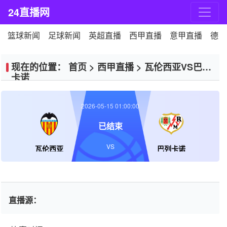
24直播网
篮球新闻
足球新闻
英超直播
西甲直播
意甲直播
德甲
现在的位置：
首页
>
西甲直播
>
瓦伦西亚VS巴列
卡诺
2026-05-15 01:00:00
已结束
VS
瓦伦西亚
巴列卡诺
直播源：