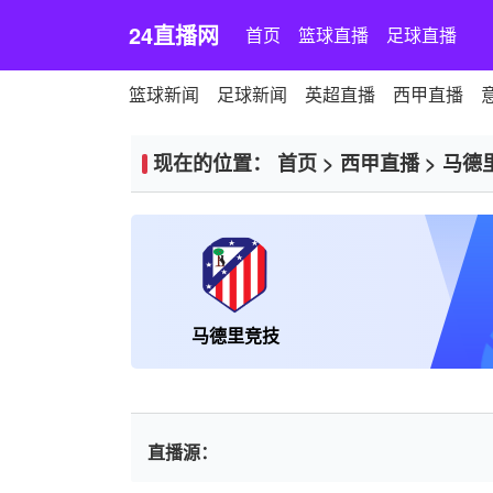
24直播网
首页
篮球直播
足球直播
篮球新闻
足球新闻
英超直播
西甲直播
现在的位置：
首页
>
西甲直播
>
马德
马德里竞技
直播源：