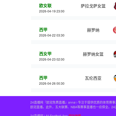
欧女联
萨拉戈萨女篮
2026-04-19 23:00
西甲
赫罗纳
2026-04-22 03:30
西女甲
赫罗纳女篮
2026-04-23 02:00
西甲
瓦伦西亚
2026-04-26 00:30
24直播网『欧冠免费直播』anna✨专注于提供优质的体育
欧冠直播。此外，五大联赛、NBA等赛事直播也一应俱全。2
24直播网 | All Football App
网站地图