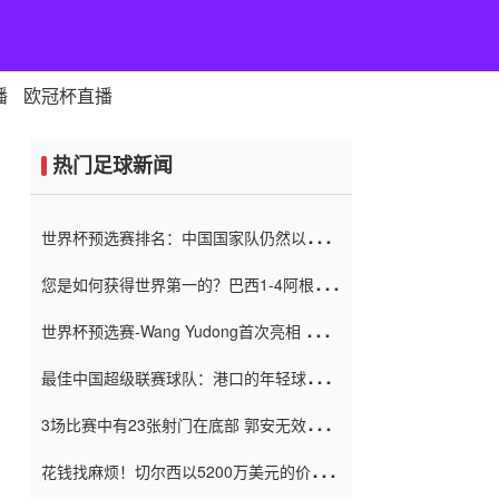
播
欧冠杯直播
热门足球新闻
世界杯预选赛排名：中国国家队仍然以6分
排名底部 进球差-13令人震惊
您是如何获得世界第一的？巴西1-4阿根
廷：Vinicius 0射击90分钟内
世界杯预选赛-Wang Yudong首次亮相 中国
国家足球队错过了世界杯0-2
最佳中国超级联赛球队：港口的年轻球员在
一场战斗中闻名 伊万放弃了泰桑
3场比赛中有23张射门在底部 郭安无效传球
（Taishan）
鸟儿被用来摆脱它 Setien痴迷于三名后卫
花钱找麻烦！切尔西以5200万美元的价格
购买了菲利克斯 签了7年 并在半年内租了夏