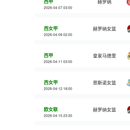
西甲
赫罗纳
2026-04-07 03:00
西女甲
赫罗纳女篮
2026-04-09 02:00
西甲
皇家马德里
2026-04-11 03:00
西女甲
恩斯诺女篮
2026-04-12 18:00
欧女联
赫罗纳女篮
2026-04-15 23:30