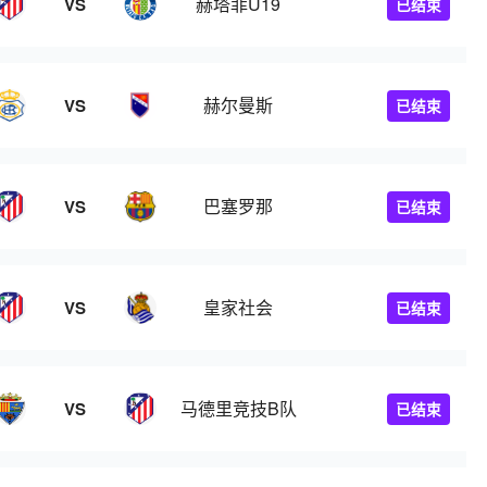
赫塔菲U19
VS
已结束
赫尔曼斯
VS
已结束
巴塞罗那
VS
已结束
皇家社会
VS
已结束
马德里竞技B队
VS
已结束