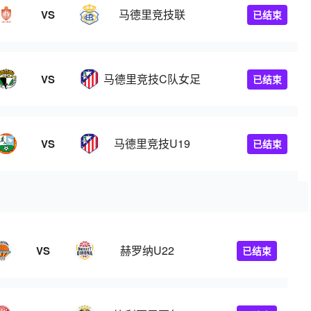
马德里竞技联
VS
已结束
马德里竞技C队女足
VS
已结束
马德里竞技U19
VS
已结束
赫罗纳U22
VS
已结束