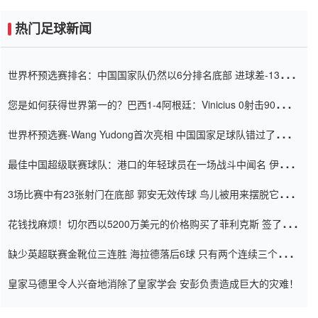
热门足球新闻
世界杯预选赛排名：中国国家队仍然以6分排名底部 进球差-13令人
震惊
您是如何获得世界第一的？巴西1-4阿根廷：Vinicius 0射击90分钟
内
世界杯预选赛-Wang Yudong首次亮相 中国国家足球队错过了世界
杯0-2
最佳中国超级联赛球队：港口的年轻球员在一场战斗中闻名 伊万放
弃了泰桑（Taishan）
3场比赛中有23张射门在底部 郭安无效传球 鸟儿被用来摆脱它
Setien痴迷于三名后卫
花钱找麻烦！切尔西以5200万美元的价格购买了菲利克斯 签了7年
并在半年内租了夏窗口
缺少英超联赛金靴位三连胜 海拉德落后6球 只有两个连续三个连续
三靴
皇家马德里令人兴奋地消除了皇家学会 安彭负责造成巨大的灾难！