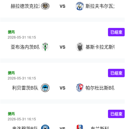
赫拉德茨克拉洛韦B队
斯拉夫韦尔瓦力
VS
捷丙
已结束
2026-05-31 16:15
亚布洛内茨B队
基斯卡拉尤斯特
VS
捷丙
已结束
2026-05-31 16:15
利贝雷茨B队
帕尔杜比斯B队
VS
捷丙
已结束
2026-05-31 16:15
奥洛穆茨B队
布兰斯科
VS