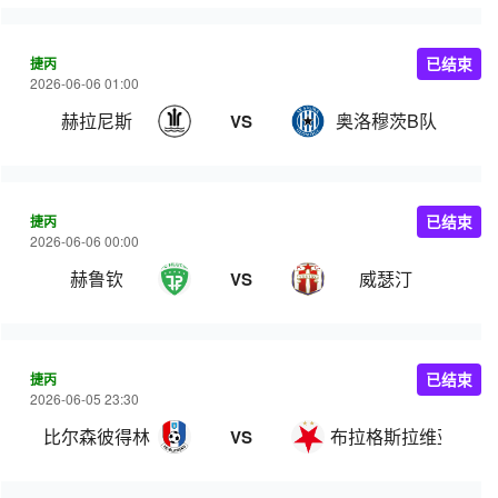
捷丙
已结束
2026-06-06 01:00
赫拉尼斯
奥洛穆茨B队
VS
捷丙
已结束
2026-06-06 00:00
赫鲁钦
威瑟汀
VS
捷丙
已结束
2026-06-05 23:30
比尔森彼得林
布拉格斯拉维亚C队
VS