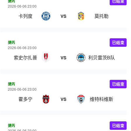
捷丙
已结束
2026-06-06 23:00
卡列度
莫托勒
VS
捷丙
已结束
2026-06-06 23:00
索史尔扎普
利贝雷茨B队
VS
捷丙
已结束
2026-06-06 23:00
霍多宁
维特科维斯
VS
捷丙
已结束
2026-06-06 23:00