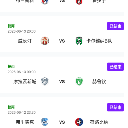
布兰斯科
霍多宁
VS
捷丙
已结束
2026-06-13 20:00
威瑟汀
卡尔维纳B队
VS
捷丙
已结束
2026-06-13 00:00
摩拉瓦新城
赫鲁钦
VS
捷丙
已结束
2026-06-12 23:30
弗里德克
荷路比纳
VS