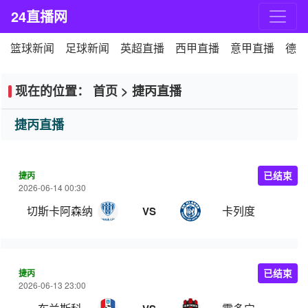
24直播网
篮球新闻
足球新闻
英超直播
西甲直播
意甲直播
德甲
现在的位置：
首页
>
捷丙直播
捷丙直播
捷丙
已结束
2026-06-14 00:30
切斯卡阿森纳
卡列度
VS
捷丙
已结束
2026-06-13 23:00