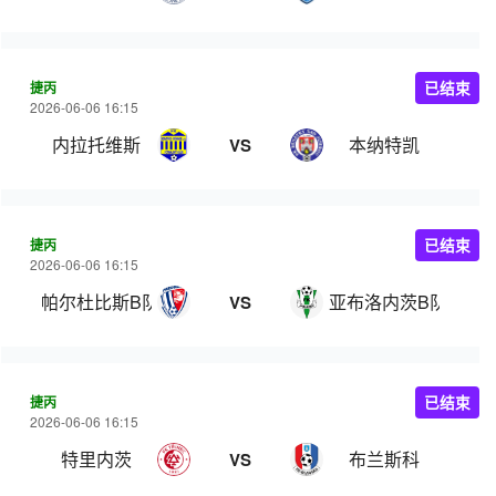
捷丙
已结束
2026-06-06 16:15
内拉托维斯
本纳特凯
VS
捷丙
已结束
2026-06-06 16:15
帕尔杜比斯B队
亚布洛内茨B队
VS
捷丙
已结束
2026-06-06 16:15
特里内茨
布兰斯科
VS