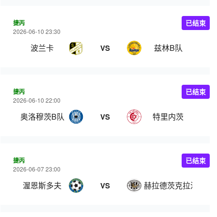
捷丙
已结束
2026-06-10 23:30
波兰卡
兹林B队
VS
捷丙
已结束
2026-06-10 22:00
奥洛穆茨B队
特里内茨
VS
捷丙
已结束
2026-06-07 23:00
渥恩斯多夫
赫拉德茨克拉洛韦B
VS