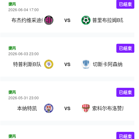
捷丙
已结束
2026-06-04 17:00
布杰约维采迪纳摩B队
普里布拉姆B队
VS
捷丙
已结束
2026-06-03 23:00
特普利斯B队
切斯卡阿森纳
VS
捷丙
已结束
2026-05-31 23:00
本纳特凯
索科尔布洛赞尼
VS
捷丙
已结束