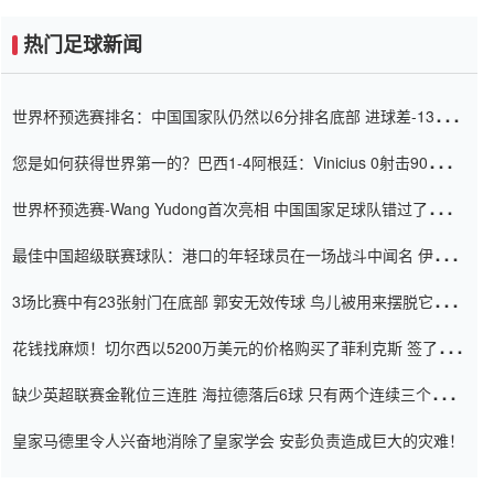
热门足球新闻
世界杯预选赛排名：中国国家队仍然以6分排名底部 进球差-13令人
震惊
您是如何获得世界第一的？巴西1-4阿根廷：Vinicius 0射击90分钟
内
世界杯预选赛-Wang Yudong首次亮相 中国国家足球队错过了世界
杯0-2
最佳中国超级联赛球队：港口的年轻球员在一场战斗中闻名 伊万放
弃了泰桑（Taishan）
3场比赛中有23张射门在底部 郭安无效传球 鸟儿被用来摆脱它
Setien痴迷于三名后卫
花钱找麻烦！切尔西以5200万美元的价格购买了菲利克斯 签了7年
并在半年内租了夏窗口
缺少英超联赛金靴位三连胜 海拉德落后6球 只有两个连续三个连续
三靴
皇家马德里令人兴奋地消除了皇家学会 安彭负责造成巨大的灾难！