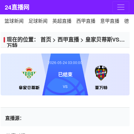
24直播网
篮球新闻
足球新闻
英超直播
西甲直播
意甲直播
德甲
现在的位置：
首页
>
西甲直播
>
皇家贝蒂斯VS莱
万特
2026-05-24 03:00:00
已结束
VS
皇家贝蒂斯
莱万特
直播源：