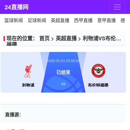
24直播网
篮球新闻
足球新闻
英超直播
西甲直播
意甲直播
德甲
现在的位置：
首页
>
英超直播
>
利物浦VS布伦特
福德
2026-05-24 23:00:00
已结束
VS
利物浦
布伦特福德
直播源：