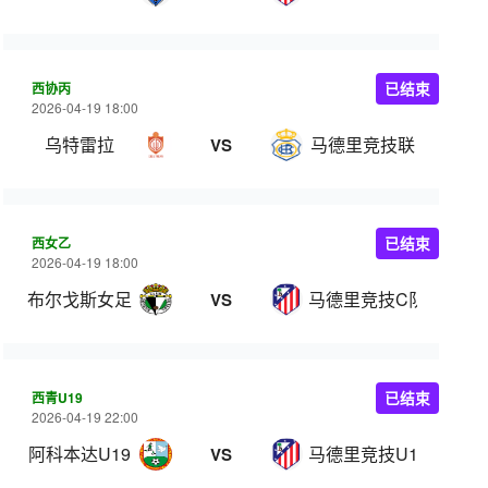
西协丙
已结束
2026-04-19 18:00
乌特雷拉
马德里竞技联
VS
西女乙
已结束
2026-04-19 18:00
布尔戈斯女足
马德里竞技C队女足
VS
西青U19
已结束
2026-04-19 22:00
阿科本达U19
马德里竞技U19
VS