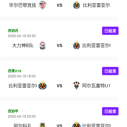
毕尔巴鄂竞技
比利亚雷亚尔
VS
西协丙
已结束
2026-04-19 00:30
大力神B队
比利亚雷亚尔C队
VS
西青U19
已结束
2026-04-19 18:00
比利亚雷亚尔U19
阿尔瓦塞特U19
VS
西协甲
已结束
2026-04-19 22:00
阿尔科孔
比利亚雷亚尔B队
VS