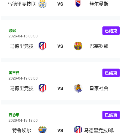
马德里竞技联
赫尔曼斯
VS
欧冠
已结束
2026-04-15 03:00
马德里竞技
巴塞罗那
VS
国王杯
已结束
2026-04-19 03:00
马德里竞技
皇家社会
VS
西协甲
已结束
2026-04-19 18:00
特鲁埃尔
马德里竞技B队
VS