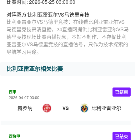
比赛时间: 2026-05-25 03:00:00
对阵双方:
比利亚雷亚尔VS马德里竞技
比利亚雷亚尔VS马德里竞技：在线看比利亚雷亚尔VS
马德里竞技高清直播，24直播网提供比利亚雷亚尔VS马
德里竞技现场比赛直播视频，本站不制作、不存储比利
亚雷亚尔VS马德里竞技的直播信号，只作为技术探索的
导航学习用途。
比利亚雷亚尔相关比赛
西甲
已结束
2026-04-07 03:00
赫罗纳
比利亚雷亚尔
VS
西协甲
已结束