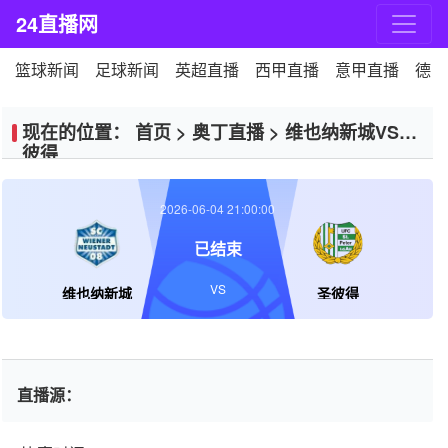
24直播网
篮球新闻
足球新闻
英超直播
西甲直播
意甲直播
德甲
现在的位置：
首页
>
奥丁直播
>
维也纳新城VS圣
彼得
2026-06-04 21:00:00
已结束
VS
维也纳新城
圣彼得
直播源：