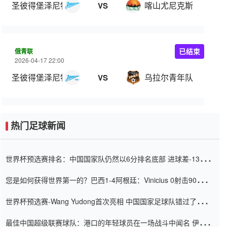
圣彼得堡泽尼特
喀山尤尼克斯
VS
俄青联
已结束
2026-04-17 22:00
圣彼得堡泽尼特青年队
乌拉尔青年队
VS
热门足球新闻
世界杯预选赛排名：中国国家队仍然以6分排名底部 进球差-13令人
震惊
您是如何获得世界第一的？巴西1-4阿根廷：Vinicius 0射击90分钟
内
世界杯预选赛-Wang Yudong首次亮相 中国国家足球队错过了世界
杯0-2
最佳中国超级联赛球队：港口的年轻球员在一场战斗中闻名 伊万放