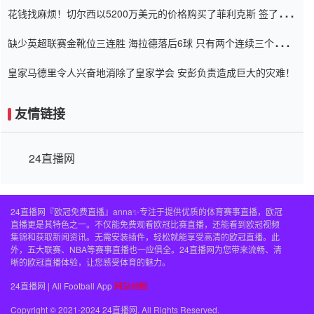
花钱找麻烦！切尔西以5200万美元的价格购买了菲利克斯 签了7年
并在半年内租了夏窗口
缺少英超联赛金靴位三连胜 海拉德落后6球 只有两个连续三个连续
三靴
皇家马德里令人兴奋地消除了皇家学会 安彭负责造成巨大的灾难！
友情链接
24直播网
24直播网『欧冠免费直播』anna✨专注于提供优质的体育赛事直播，欧冠
直播更是其特色之一。不仅能免费观看欧冠比赛直播，还能看到欧冠视频
集锦和获取新闻资讯。无需安装插件，轻松就能享受高清的欧冠直播。此
外，五大联赛、NBA等赛事直播也一应俱全。24直播网为您带来流畅、清
晰的欧冠直播体验，让您感受体育的魅力。
24直播网 | All Football App
网站地图
Copyright © 2021-2024 24直播网. All Rights Reserved.