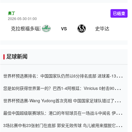
奥丁
已结束
2026-05-30 01:00
克拉根福多瑙河
史毕达
VS
足球新闻
世界杯预选赛排名：中国国家队仍然以6分排名底部 进球差-13令人
震惊
您是如何获得世界第一的？巴西1-4阿根廷：Vinicius 0射击90分钟
内
世界杯预选赛-Wang Yudong首次亮相 中国国家足球队错过了世界
杯0-2
最佳中国超级联赛球队：港口的年轻球员在一场战斗中闻名 伊万放
弃了泰桑（Taishan）
3场比赛中有23张射门在底部 郭安无效传球 鸟儿被用来摆脱它
Setien痴迷于三名后卫