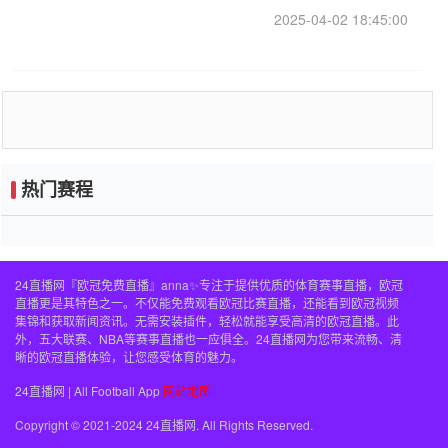
迷于三名后卫
2025-04-02 18:45:00
热门赛程
24直播网『欧冠免费直播』anna✨专注于提供优质的体育赛事直播，欧冠
直播更是其特色之一。不仅能免费观看欧冠比赛直播，还能看到欧冠视频
集锦和获取新闻资讯。无需安装插件，轻松就能享受高清的欧冠直播。此
外，五大联赛、NBA等赛事直播也一应俱全。24直播网为您带来流畅、清
晰的欧冠直播体验，让您感受体育的魅力。
24直播网 | All Football App
网站地图
Copyright © 2021-2024 24直播网. All Rights Reserved.