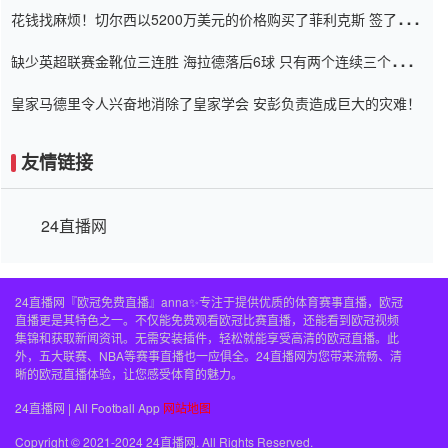
花钱找麻烦！切尔西以5200万美元的价格购买了菲利克斯 签了7年
并在半年内租了夏窗口
缺少英超联赛金靴位三连胜 海拉德落后6球 只有两个连续三个连续
三靴
皇家马德里令人兴奋地消除了皇家学会 安彭负责造成巨大的灾难！
友情链接
24直播网
24直播网『欧冠免费直播』anna✨专注于提供优质的体育赛事直播，欧冠
直播更是其特色之一。不仅能免费观看欧冠比赛直播，还能看到欧冠视频
集锦和获取新闻资讯。无需安装插件，轻松就能享受高清的欧冠直播。此
外，五大联赛、NBA等赛事直播也一应俱全。24直播网为您带来流畅、清
晰的欧冠直播体验，让您感受体育的魅力。
24直播网 | All Football App
网站地图
Copyright © 2021-2024 24直播网. All Rights Reserved.