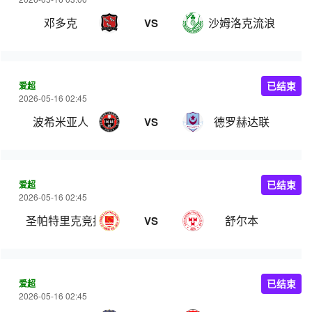
邓多克
沙姆洛克流浪
VS
爱超
已结束
2026-05-16 02:45
波希米亚人
德罗赫达联
VS
爱超
已结束
2026-05-16 02:45
圣帕特里克竞技
舒尔本
VS
爱超
已结束
2026-05-16 02:45