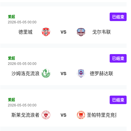
爱超
已结束
2026-05-05 00:00
德里城
戈尔韦联
VS
爱超
已结束
2026-05-05 00:00
沙姆洛克流浪
德罗赫达联
VS
爱超
已结束
2026-05-05 00:00
斯莱戈流浪者
圣帕特里克竞技
VS