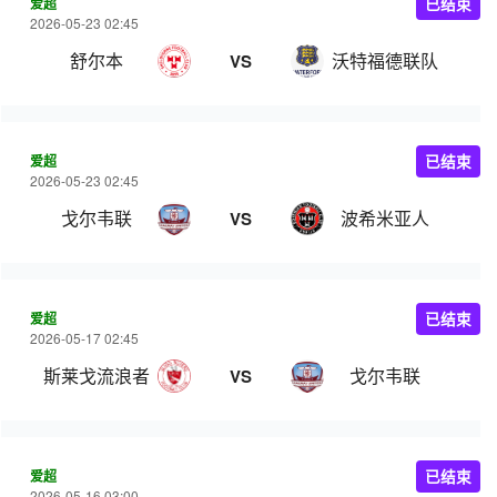
爱超
已结束
2026-05-23 02:45
舒尔本
沃特福德联队
VS
爱超
已结束
2026-05-23 02:45
戈尔韦联
波希米亚人
VS
爱超
已结束
2026-05-17 02:45
斯莱戈流浪者
戈尔韦联
VS
爱超
已结束
2026-05-16 03:00