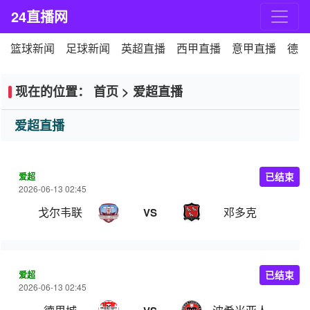
24直播网
篮球新闻
足球新闻
英超直播
西甲直播
意甲直播
德甲
现在的位置：
首页
>
爱超直播
爱超直播
爱超
已结束
2026-06-13 02:45
戈尔韦联
邓多克
VS
爱超
已结束
2026-06-13 02:45