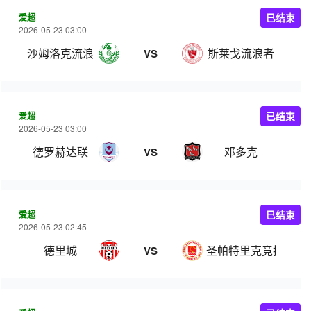
爱超
已结束
2026-05-23 03:00
沙姆洛克流浪
斯莱戈流浪者
VS
爱超
已结束
2026-05-23 03:00
德罗赫达联
邓多克
VS
爱超
已结束
2026-05-23 02:45
德里城
圣帕特里克竞技
VS