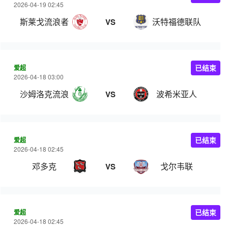
2026-04-19 02:45
斯莱戈流浪者
沃特福德联队
VS
爱超
已结束
2026-04-18 03:00
沙姆洛克流浪
波希米亚人
VS
爱超
已结束
2026-04-18 02:45
邓多克
戈尔韦联
VS
爱超
已结束
2026-04-18 02:45