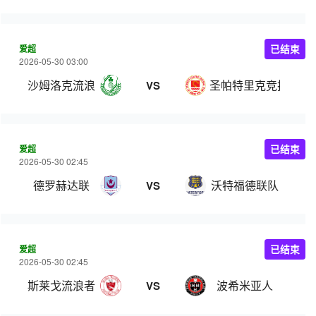
爱超
已结束
2026-05-30 03:00
沙姆洛克流浪
圣帕特里克竞技
VS
爱超
已结束
2026-05-30 02:45
德罗赫达联
沃特福德联队
VS
爱超
已结束
2026-05-30 02:45
斯莱戈流浪者
波希米亚人
VS