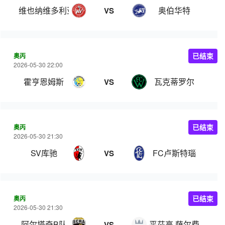
维也纳维多利亚
奥伯华特
VS
奥丙
已结束
2026-05-30 22:00
霍亨恩姆斯
瓦克蒂罗尔
VS
奥丙
已结束
2026-05-30 21:30
SV库驰
FC卢斯特瑙
VS
奥丙
已结束
2026-05-30 21:30
阿尔塔奇B队
平茲高 萨尔费尔登
VS