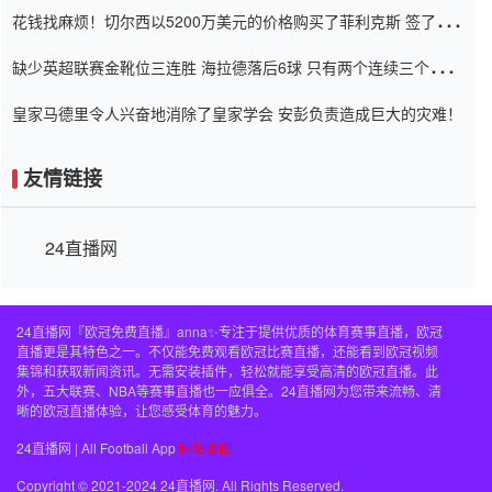
花钱找麻烦！切尔西以5200万美元的价格购买了菲利克斯 签了7年
并在半年内租了夏窗口
缺少英超联赛金靴位三连胜 海拉德落后6球 只有两个连续三个连续
三靴
皇家马德里令人兴奋地消除了皇家学会 安彭负责造成巨大的灾难！
友情链接
24直播网
24直播网『欧冠免费直播』anna✨专注于提供优质的体育赛事直播，欧冠
直播更是其特色之一。不仅能免费观看欧冠比赛直播，还能看到欧冠视频
集锦和获取新闻资讯。无需安装插件，轻松就能享受高清的欧冠直播。此
外，五大联赛、NBA等赛事直播也一应俱全。24直播网为您带来流畅、清
晰的欧冠直播体验，让您感受体育的魅力。
24直播网 | All Football App
网站地图
Copyright © 2021-2024 24直播网. All Rights Reserved.