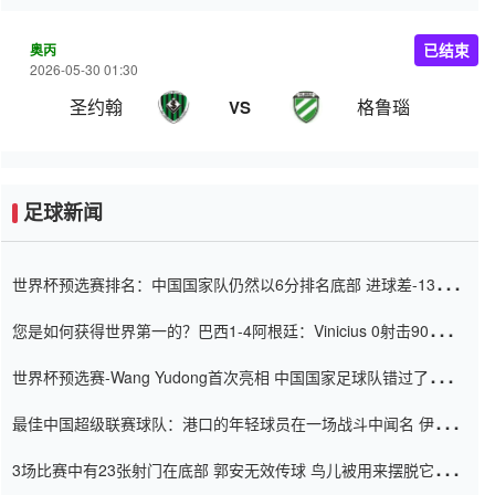
奥丙
已结束
2026-05-30 01:30
圣约翰
格鲁瑙
VS
足球新闻
世界杯预选赛排名：中国国家队仍然以6分排名底部 进球差-13令人
震惊
您是如何获得世界第一的？巴西1-4阿根廷：Vinicius 0射击90分钟
内
世界杯预选赛-Wang Yudong首次亮相 中国国家足球队错过了世界
杯0-2
最佳中国超级联赛球队：港口的年轻球员在一场战斗中闻名 伊万放
弃了泰桑（Taishan）
3场比赛中有23张射门在底部 郭安无效传球 鸟儿被用来摆脱它
Setien痴迷于三名后卫