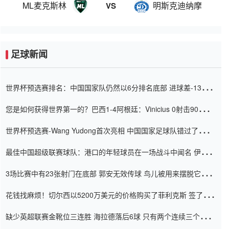
ML麦克斯林
明斯克迪纳摩
VS
足球新闻
世界杯预选赛排名：中国国家队仍然以6分排名底部 进球差-13令人
震惊
您是如何获得世界第一的？巴西1-4阿根廷：Vinicius 0射击90分钟
内
世界杯预选赛-Wang Yudong首次亮相 中国国家足球队错过了世界
杯0-2
最佳中国超级联赛球队：港口的年轻球员在一场战斗中闻名 伊万放
弃了泰桑（Taishan）
3场比赛中有23张射门在底部 郭安无效传球 鸟儿被用来摆脱它
Setien痴迷于三名后卫
花钱找麻烦！切尔西以5200万美元的价格购买了菲利克斯 签了7年
并在半年内租了夏窗口
缺少英超联赛金靴位三连胜 海拉德落后6球 只有两个连续三个连续
三靴